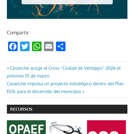
Compartir:
Facebook
Twitter
WhatsApp
Email
Compartir
Navegación
Entrada
Casariche acoge el Cross “Ciudad de Ventippo” 2026 el
anterior:
próximo 15 de marzo
de
Entrada
Casariche impulsa un proyecto estratégico dentro del Plan
entradas
siguiente:
EDIL para el desarrollo del municipio
RECURSOS