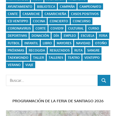
AYUNTAMIENTO
BIBLIOTECA
CAMPAÑA
CAMPEONATO
CANTE
CASARICHE
CASARICHEÑA
CASOS POSITIVOS
CD VENTIPPO
COCINA
CONCIERTO
CONCURSO
CORONAVIRUS
CORTE
COVID19
CULTURAL
CURSO
DEPORTIVAS
DONACIÓN
DÍA
EMPLEO
ESCUELA
FERIA
FUTBOL
INFANTIL
LIBRO
MAYORES
NAVIDAD
OTOÑO
PRÓXIMAS
RECOGIDA
RESULTADOS
RUTA
SANGRE
TAEKWONDO
TALLER
TALLERES
TEATRO
VENTIPPO
VERANO
VIAJE
Buscar:
BUSCAR
PROGRAMACIÓN DE LA FERIA DE SANTIAGO 2026