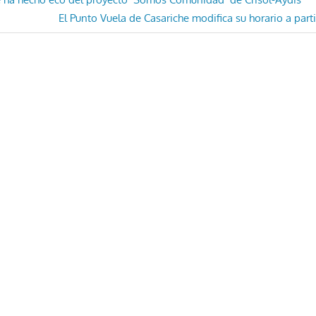
ón
Entrada
El Punto Vuela de Casariche modifica su horario a parti
siguiente: