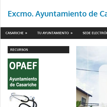
Saltar
al
Excmo. Ayuntamiento de Cas
contenido
Web
oficial
CASARICHE
TU AYUNTAMIENTO
SEDE ELECTRÓ
del
Ayuntamiento
de
RECURSOS
Casariche
(Sevilla)