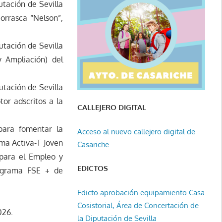
utación de Sevilla
orrasca “Nelson”,
utación de Sevilla
 Ampliación) del
utación de Sevilla
tor adscritos a la
CALLEJERO DIGITAL
 para fomentar la
Acceso al nuevo callejero digital de
ma Activa-T Joven
Casariche
 para el Empleo y
EDICTOS
rograma FSE + de
Edicto aprobación equipamiento Casa
Cosistorial, Área de Concertación de
026.
la Diputación de Sevilla