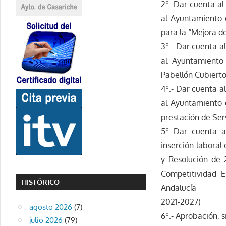
2º.-Dar cuenta al
al Ayuntamiento d
para la “Mejora d
3º.- Dar cuenta a
al Ayuntamiento 
Pabellón Cubierto
4º.- Dar cuenta a
al Ayuntamiento d
prestación de Ser
5º.-Dar cuenta a
inserción laboral
y Resolución de 
Competitividad 
HISTÓRICO
Andalucía
2021-2027)
agosto 2026
(7)
6º.- Aprobación, 
julio 2026
(79)