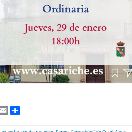
ook
tter
WhatsApp
Email
Compartir
 ha hecho eco del proyecto ‘Somos Comunidad’ de Crisol-Aydis