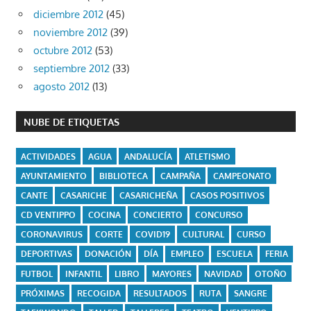
diciembre 2012
(45)
noviembre 2012
(39)
octubre 2012
(53)
septiembre 2012
(33)
agosto 2012
(13)
NUBE DE ETIQUETAS
ACTIVIDADES
AGUA
ANDALUCÍA
ATLETISMO
AYUNTAMIENTO
BIBLIOTECA
CAMPAÑA
CAMPEONATO
CANTE
CASARICHE
CASARICHEÑA
CASOS POSITIVOS
CD VENTIPPO
COCINA
CONCIERTO
CONCURSO
CORONAVIRUS
CORTE
COVID19
CULTURAL
CURSO
DEPORTIVAS
DONACIÓN
DÍA
EMPLEO
ESCUELA
FERIA
FUTBOL
INFANTIL
LIBRO
MAYORES
NAVIDAD
OTOÑO
PRÓXIMAS
RECOGIDA
RESULTADOS
RUTA
SANGRE