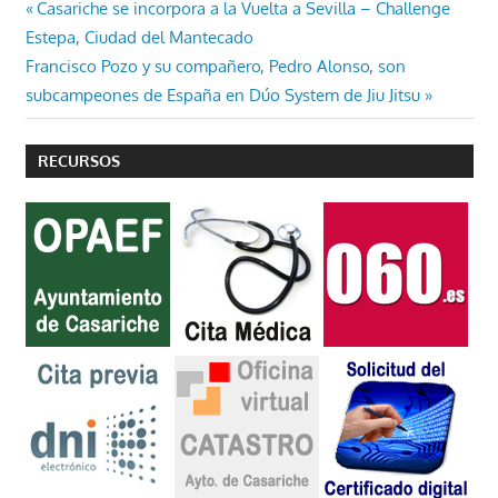
Navegación
Entrada
Casariche se incorpora a la Vuelta a Sevilla – Challenge
anterior:
Estepa, Ciudad del Mantecado
de
Entrada
Francisco Pozo y su compañero, Pedro Alonso, son
entradas
siguiente:
subcampeones de España en Dúo System de Jiu Jitsu
RECURSOS