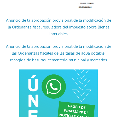
Anuncio de la aprobación provisional de la modificación de
la Ordenanza fiscal reguladora del Impuesto sobre Bienes
Inmuebles
Anuncio de la aprobación provisional de la modificación de
las Ordenanzas fiscales de las tasas de agua potable,
recogida de basuras, cementerio municipal y mercados