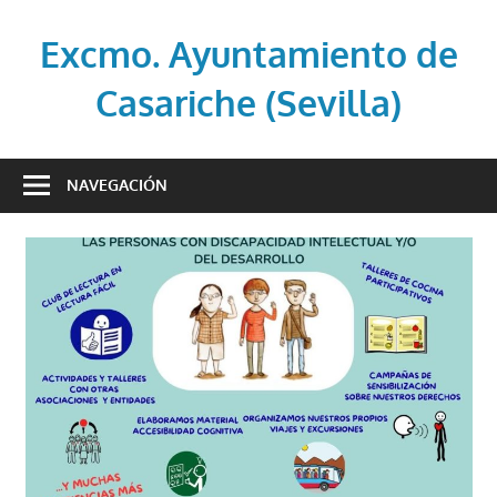
Saltar
al
Excmo. Ayuntamiento de
contenido
Casariche (Sevilla)
Web
oficial
NAVEGACIÓN
del
Ayuntamiento
de
Casariche
(Sevilla)