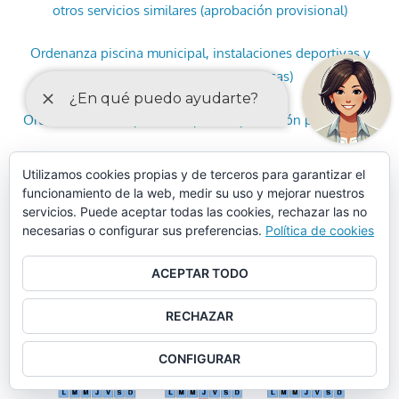
otros servicios similares (aprobación provisional)
Ordenanza piscina municipal, instalaciones deportivas y
otros servicios similares (tasas)
Ordenanza municipal de limpieza (aprobación provisional)
Ordenanza municipal de limpieza (artículos)
Utilizamos cookies propias y de terceros para garantizar el
funcionamiento de la web, medir su uso y mejorar nuestros
CALENDARIO LABORAL 2025
servicios. Puede aceptar todas las cookies, rechazar las no
necesarias o configurar sus preferencias.
Política de cookies
ACEPTAR TODO
RECHAZAR
CONFIGURAR