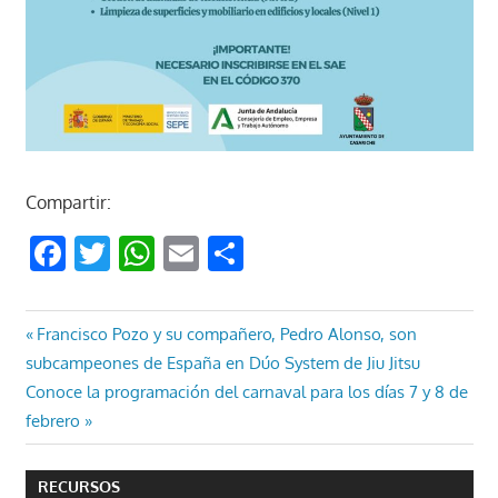
Compartir:
Facebook
Twitter
WhatsApp
Email
Compartir
Navegación
Entrada
Francisco Pozo y su compañero, Pedro Alonso, son
anterior:
subcampeones de España en Dúo System de Jiu Jitsu
de
Entrada
Conoce la programación del carnaval para los días 7 y 8 de
entradas
siguiente:
febrero
RECURSOS