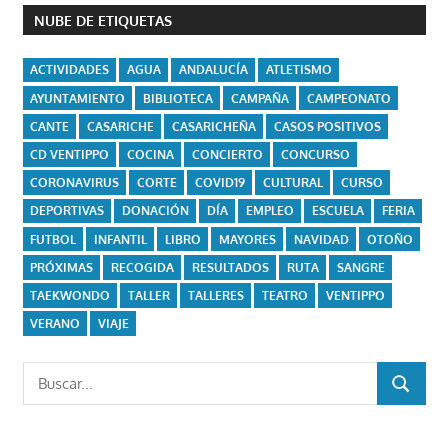
NUBE DE ETIQUETAS
ACTIVIDADES
AGUA
ANDALUCÍA
ATLETISMO
AYUNTAMIENTO
BIBLIOTECA
CAMPAÑA
CAMPEONATO
CANTE
CASARICHE
CASARICHEÑA
CASOS POSITIVOS
CD VENTIPPO
COCINA
CONCIERTO
CONCURSO
CORONAVIRUS
CORTE
COVID19
CULTURAL
CURSO
DEPORTIVAS
DONACIÓN
DÍA
EMPLEO
ESCUELA
FERIA
FUTBOL
INFANTIL
LIBRO
MAYORES
NAVIDAD
OTOÑO
PRÓXIMAS
RECOGIDA
RESULTADOS
RUTA
SANGRE
TAEKWONDO
TALLER
TALLERES
TEATRO
VENTIPPO
VERANO
VIAJE
Buscar:
BUSCAR