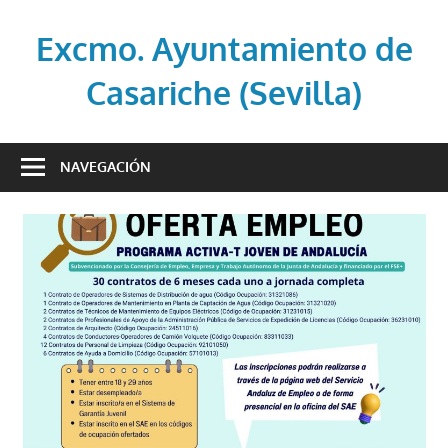
Saltar
al
Excmo. Ayuntamiento de
contenido
Casariche (Sevilla)
Web
oficial
NAVEGACIÓN
del
Ayuntamiento
de
Casariche
(Sevilla)