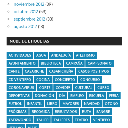
noviembre 2012
(39)
octubre 2012
(53)
septiembre 2012
(33)
agosto 2012
(13)
NUBE DE ETIQUETAS
ACTIVIDADES
AGUA
ANDALUCÍA
ATLETISMO
AYUNTAMIENTO
BIBLIOTECA
CAMPAÑA
CAMPEONATO
CANTE
CASARICHE
CASARICHEÑA
CASOS POSITIVOS
CD VENTIPPO
COCINA
CONCIERTO
CONCURSO
CORONAVIRUS
CORTE
COVID19
CULTURAL
CURSO
DEPORTIVAS
DONACIÓN
DÍA
EMPLEO
ESCUELA
FERIA
FUTBOL
INFANTIL
LIBRO
MAYORES
NAVIDAD
OTOÑO
PRÓXIMAS
RECOGIDA
RESULTADOS
RUTA
SANGRE
TAEKWONDO
TALLER
TALLERES
TEATRO
VENTIPPO
VERANO
VIAJE