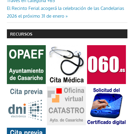
anterior:
Través en categoría +65
de
Entrada
El Recinto Ferial acogerá la celebración de las Candelarias
entradas
siguiente:
2026 el próximo 31 de enero
RECURSOS