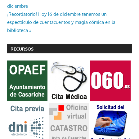
anterior:
diciembre
de
Entrada
¡Recordatorio! Hoy 16 de diciembre tenemos un
entradas
siguiente:
espectáculo de cuentacuentos y magia cómica en la
biblioteca
RECURSOS