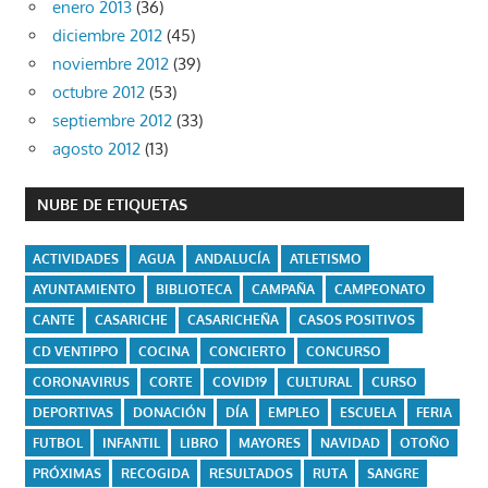
enero 2013
(36)
diciembre 2012
(45)
noviembre 2012
(39)
octubre 2012
(53)
septiembre 2012
(33)
agosto 2012
(13)
NUBE DE ETIQUETAS
ACTIVIDADES
AGUA
ANDALUCÍA
ATLETISMO
AYUNTAMIENTO
BIBLIOTECA
CAMPAÑA
CAMPEONATO
CANTE
CASARICHE
CASARICHEÑA
CASOS POSITIVOS
CD VENTIPPO
COCINA
CONCIERTO
CONCURSO
CORONAVIRUS
CORTE
COVID19
CULTURAL
CURSO
DEPORTIVAS
DONACIÓN
DÍA
EMPLEO
ESCUELA
FERIA
FUTBOL
INFANTIL
LIBRO
MAYORES
NAVIDAD
OTOÑO
PRÓXIMAS
RECOGIDA
RESULTADOS
RUTA
SANGRE