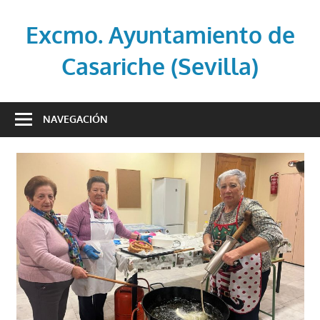
Saltar
al
Excmo. Ayuntamiento de
contenido
Casariche (Sevilla)
Web
oficial
NAVEGACIÓN
del
Ayuntamiento
de
Casariche
(Sevilla)