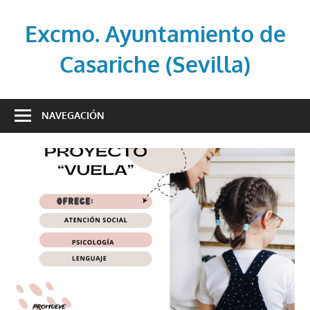
Saltar
al
Excmo. Ayuntamiento de
contenido
Casariche (Sevilla)
Web
oficial
NAVEGACIÓN
del
Ayuntamiento
de
Casariche
(Sevilla)