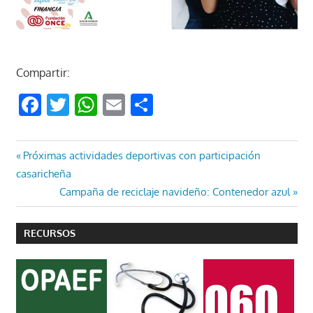
Compartir:
Facebook
Twitter
WhatsApp
Email
Compartir
Navegación
Entrada
Próximas actividades deportivas con participación
anterior:
casaricheña
de
Entrada
Campaña de reciclaje navideño: Contenedor azul
entradas
siguiente:
RECURSOS