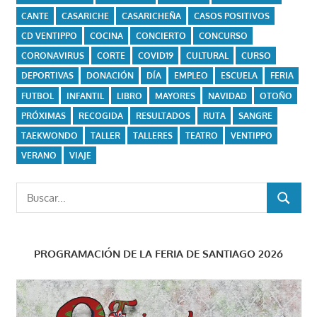
CANTE
CASARICHE
CASARICHEÑA
CASOS POSITIVOS
CD VENTIPPO
COCINA
CONCIERTO
CONCURSO
CORONAVIRUS
CORTE
COVID19
CULTURAL
CURSO
DEPORTIVAS
DONACIÓN
DÍA
EMPLEO
ESCUELA
FERIA
FUTBOL
INFANTIL
LIBRO
MAYORES
NAVIDAD
OTOÑO
PRÓXIMAS
RECOGIDA
RESULTADOS
RUTA
SANGRE
TAEKWONDO
TALLER
TALLERES
TEATRO
VENTIPPO
VERANO
VIAJE
Buscar:
BUSCAR
PROGRAMACIÓN DE LA FERIA DE SANTIAGO 2026