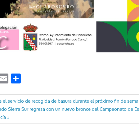
ook
tter
WhatsApp
Email
Compartir
ón
 el servicio de recogida de basura durante el próximo fin de sem
ndo Sierra Sur regresa con un nuevo bronce del Campeonato de E
cía