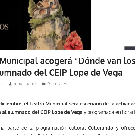
 Municipal acogerá “Dónde van lo
lumnado del CEIP Lope de Vega
25
inmasuarez
Generales
 diciembre
,
el Teatro Municipal será escenario de la activid
da al alumnado del CEIP Lope de Vega
y programada en horar
rma parte de la programación cultural
Culturando
y ofrec