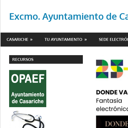
Saltar
al
Excmo. Ayuntamiento de Cas
contenido
Web
oficial
CASARICHE
TU AYUNTAMIENTO
SEDE ELECTRÓ
del
Ayuntamiento
de
RECURSOS
Casariche
(Sevilla)