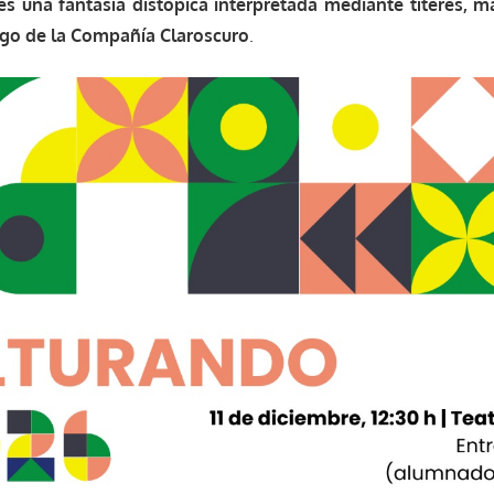
es una fantasía distópica interpretada mediante títeres, 
rgo de la Compañía Claroscuro
.