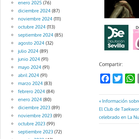
enero 2025
(76)
diciembre 2024
(87)
noviembre 2024
(111)
octubre 2024
(113)
septiembre 2024
(85)
agosto 2024
(32)
julio 2024
(89)
junio 2024
(91)
Compartir:
mayo 2024
(91)
Faceb
Twi
abril 2024
(91)
marzo 2024
(83)
febrero 2024
(84)
enero 2024
(80)
Navegaci
Entrada
Información sobre
diciembre 2023
(89)
Entrada
anterior:
El Club de Taekwo
de
noviembre 2023
(89)
siguiente:
celebrado en La Nu
octubre 2023
(99)
entradas
septiembre 2023
(72)