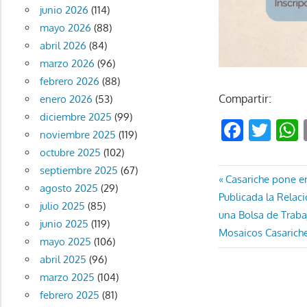
junio 2026
(114)
mayo 2026
(88)
abril 2026
(84)
marzo 2026
(96)
febrero 2026
(88)
Compartir:
enero 2026
(53)
diciembre 2025
(99)
Faceb
Twi
noviembre 2025
(119)
octubre 2025
(102)
septiembre 2025
(67)
Navegaci
Entrada
Casariche pone en
agosto 2025
(29)
Entrada
anterior:
Publicada la Relac
de
julio 2025
(85)
siguiente:
una Bolsa de Traba
junio 2025
(119)
entradas
Mosaicos Casarich
mayo 2025
(106)
abril 2025
(96)
marzo 2025
(104)
febrero 2025
(81)