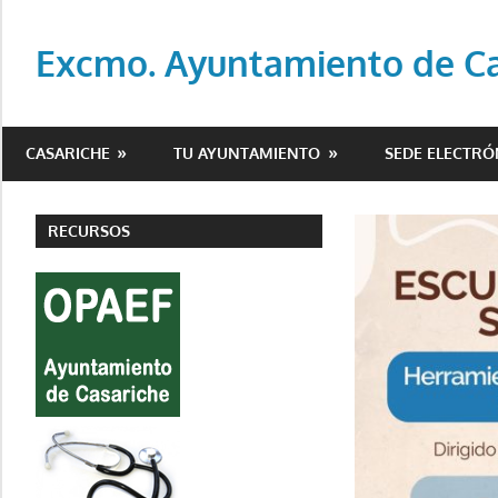
Saltar
al
Excmo. Ayuntamiento de Cas
contenido
Web
oficial
CASARICHE
TU AYUNTAMIENTO
SEDE ELECTRÓ
del
Ayuntamiento
de
RECURSOS
Casariche
(Sevilla)