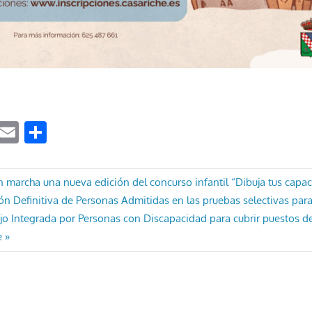
ook
tter
WhatsApp
Email
Compartir
ón
 marcha una nueva edición del concurso infantil “Dibuja tus capa
ión Definitiva de Personas Admitidas en las pruebas selectivas para
jo Integrada por Personas con Discapacidad para cubrir puestos de
e