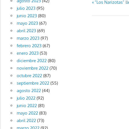
agosto 2023
(42)
Navegaci
Entrada
“Los Narizotas” l
julio 2023
(95)
anterior:
de
junio 2023
(80)
mayo 2023
(67)
entradas
abril 2023
(69)
marzo 2023
(97)
febrero 2023
(67)
enero 2023
(53)
diciembre 2022
(80)
noviembre 2022
(70)
octubre 2022
(87)
septiembre 2022
(55)
agosto 2022
(44)
julio 2022
(92)
junio 2022
(81)
mayo 2022
(83)
abril 2022
(73)
marzo 2022
(92)