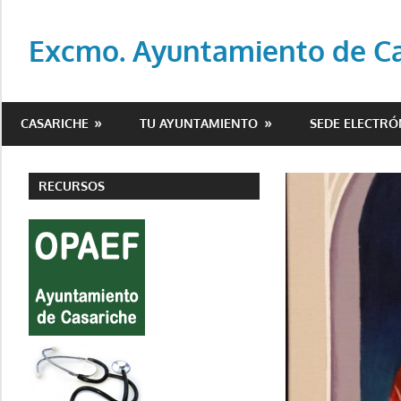
Saltar
al
Excmo. Ayuntamiento de Cas
contenido
Web
oficial
CASARICHE
TU AYUNTAMIENTO
SEDE ELECTRÓ
del
Ayuntamiento
de
RECURSOS
Casariche
(Sevilla)