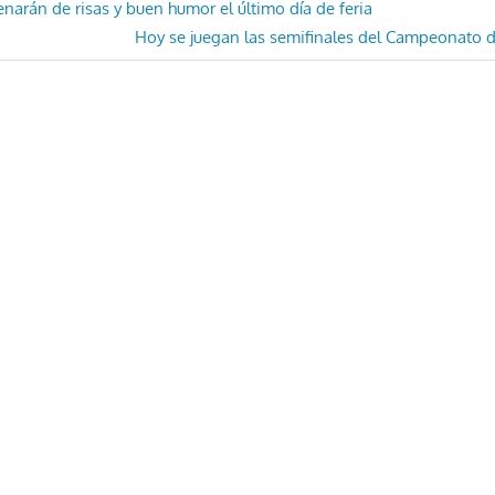
ón
lenarán de risas y buen humor el último día de feria
Entrada
Hoy se juegan las semifinales del Campeonato d
siguiente: