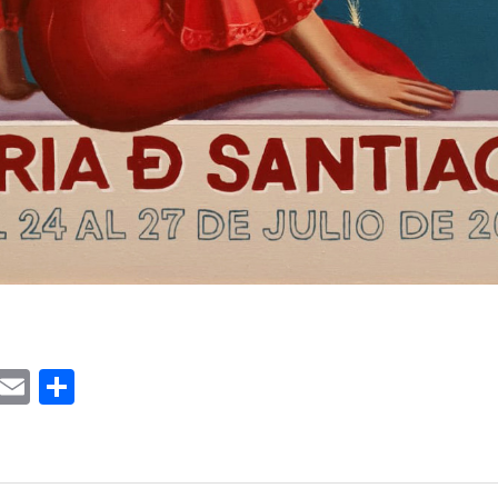
ook
tter
WhatsApp
Email
Compartir