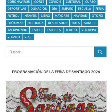
CORONAVIRUS
CORTE
COVID19
CULTURAL
CURSO
DEPORTIVAS
DONACIÓN
DÍA
EMPLEO
ESCUELA
FERIA
FUTBOL
INFANTIL
LIBRO
MAYORES
NAVIDAD
OTOÑO
PRÓXIMAS
RECOGIDA
RESULTADOS
RUTA
SANGRE
TAEKWONDO
TALLER
TALLERES
TEATRO
VENTIPPO
VERANO
VIAJE
Buscar:
BUSCAR
PROGRAMACIÓN DE LA FERIA DE SANTIAGO 2026