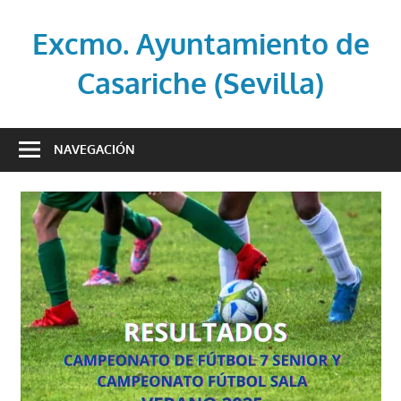
Saltar
al
Excmo. Ayuntamiento de
contenido
Casariche (Sevilla)
Web
oficial
NAVEGACIÓN
del
Ayuntamiento
de
Casariche
(Sevilla)