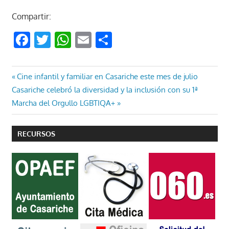
Compartir:
Facebook
Twitter
WhatsApp
Email
Compartir
Navegación
Entrada
Cine infantil y familiar en Casariche este mes de julio
Entrada
anterior:
Casariche celebró la diversidad y la inclusión con su 1ª
de
siguiente:
Marcha del Orgullo LGBTIQA+
entradas
RECURSOS