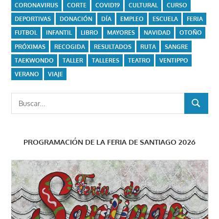
CORONAVIRUS
CORTE
COVID19
CULTURAL
CURSO
DEPORTIVAS
DONACIÓN
DÍA
EMPLEO
ESCUELA
FERIA
FUTBOL
INFANTIL
LIBRO
MAYORES
NAVIDAD
OTOÑO
PRÓXIMAS
RECOGIDA
RESULTADOS
RUTA
SANGRE
TAEKWONDO
TALLER
TALLERES
TEATRO
VENTIPPO
VERANO
VIAJE
Buscar:
BUSCAR
PROGRAMACIÓN DE LA FERIA DE SANTIAGO 2026