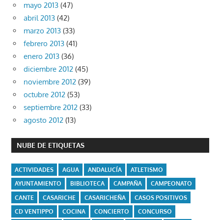
mayo 2013
(47)
abril 2013
(42)
marzo 2013
(33)
febrero 2013
(41)
enero 2013
(36)
diciembre 2012
(45)
noviembre 2012
(39)
octubre 2012
(53)
septiembre 2012
(33)
agosto 2012
(13)
NUBE DE ETIQUETAS
ACTIVIDADES
AGUA
ANDALUCÍA
ATLETISMO
AYUNTAMIENTO
BIBLIOTECA
CAMPAÑA
CAMPEONATO
CANTE
CASARICHE
CASARICHEÑA
CASOS POSITIVOS
CD VENTIPPO
COCINA
CONCIERTO
CONCURSO