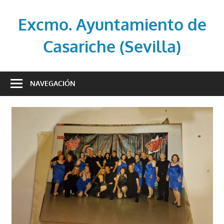
Saltar
al
Excmo. Ayuntamiento de
contenido
Casariche (Sevilla)
Web
oficial
NAVEGACIÓN
del
Ayuntamiento
de
Casariche
(Sevilla)