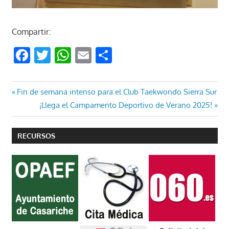
Compartir:
Facebook
Twitter
WhatsApp
Email
Compartir
Navegación
Entrada
Fin de semana intenso para el Club Taekwondo Sierra Sur
anterior:
Entrada
¡Llega el Campamento Deportivo de Verano 2025!
de
siguiente:
entradas
RECURSOS