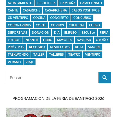
AYUNTAMIENTO
BIBLIOTECA
CAMPAÑA
CAMPEONATO
CANTE
CASARICHE
CASARICHEÑA
CASOS POSITIVOS
CD VENTIPPO
COCINA
CONCIERTO
CONCURSO
CORONAVIRUS
CORTE
COVID19
CULTURAL
CURSO
DEPORTIVAS
DONACIÓN
DÍA
EMPLEO
ESCUELA
FERIA
FUTBOL
INFANTIL
LIBRO
MAYORES
NAVIDAD
OTOÑO
PRÓXIMAS
RECOGIDA
RESULTADOS
RUTA
SANGRE
TAEKWONDO
TALLER
TALLERES
TEATRO
VENTIPPO
VERANO
VIAJE
Buscar:
BUSCAR
PROGRAMACIÓN DE LA FERIA DE SANTIAGO 2026