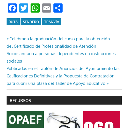
Facebook
Twitter
WhatsApp
Email
Compartir
RUTA
SENDERO
TRANVÍA
Navegación
Entrada
Celebrada la graduación del curso para la obtención
anterior:
del Certificado de Profesionalidad de Atención
de
Sociosanitaria a personas dependientes en instituciones
entradas
sociales
Entrada
Publicadas en el Tablón de Anuncios del Ayuntamiento las
siguiente:
Calificaciones Definitivas y la Propuesta de Contratación
para cubrir una plaza del Taller de Apoyo Educativo
RECURSOS