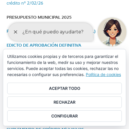
crédito nº 2/02/26
PRESUPUESTO MUNICIPAL 2025
PRESUPUESTO 2025 (APROBACIÓN INICIAL)
EDICTO DE APROBACIÓN DEFINITIVA
Utilizamos cookies propias y de terceros para garantizar el
RECTIFICACIÓN PLANTILLA
funcionamiento de la web, medir su uso y mejorar nuestros
servicios. Puede aceptar todas las cookies, rechazar las no
necesarias o configurar sus preferencias.
Política de cookies
EDICTO APROBACIÓN TRANSFERENCIA DE CRÉDITOS
ACEPTAR TODO
EDICTO APROBACIÓN DEFINITIVA SUPLEMENTO DE
CRÉDITO Nº 2/03/25
2025/CEX_01/000001
RECHAZAR
CONFIGURAR
EDICTO APROBACIÓN INICIAL DEL EXPEDIENTE DE