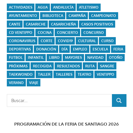
ACTIVIDADES
AGUA
ANDALUCÍA
ATLETISMO
AYUNTAMIENTO
BIBLIOTECA
CAMPAÑA
CAMPEONATO
CANTE
CASARICHE
CASARICHEÑA
CASOS POSITIVOS
CD VENTIPPO
COCINA
CONCIERTO
CONCURSO
CORONAVIRUS
CORTE
COVID19
CULTURAL
CURSO
DEPORTIVAS
DONACIÓN
DÍA
EMPLEO
ESCUELA
FERIA
FUTBOL
INFANTIL
LIBRO
MAYORES
NAVIDAD
OTOÑO
PRÓXIMAS
RECOGIDA
RESULTADOS
RUTA
SANGRE
TAEKWONDO
TALLER
TALLERES
TEATRO
VENTIPPO
VERANO
VIAJE
Buscar:
BUSCAR
PROGRAMACIÓN DE LA FERIA DE SANTIAGO 2026