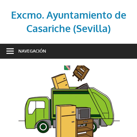
Saltar
al
Excmo. Ayuntamiento de
contenido
Casariche (Sevilla)
Web
oficial
NAVEGACIÓN
del
Ayuntamiento
de
Casariche
(Sevilla)