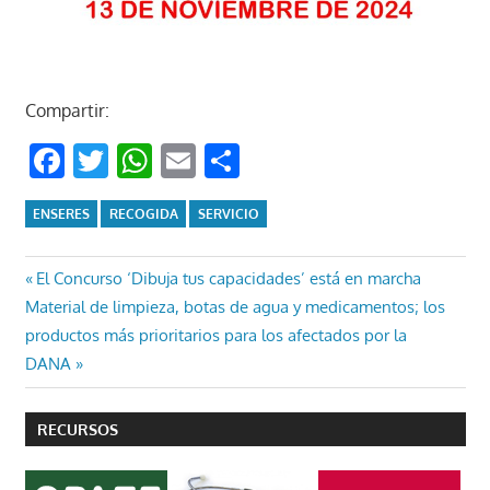
Compartir:
Facebook
Twitter
WhatsApp
Email
Compartir
ENSERES
RECOGIDA
SERVICIO
Navegación
Entrada
El Concurso ‘Dibuja tus capacidades’ está en marcha
Entrada
anterior:
Material de limpieza, botas de agua y medicamentos; los
de
siguiente:
productos más prioritarios para los afectados por la
entradas
DANA
RECURSOS