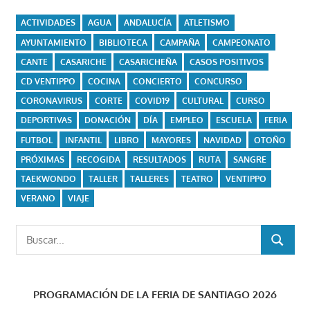
ACTIVIDADES
AGUA
ANDALUCÍA
ATLETISMO
AYUNTAMIENTO
BIBLIOTECA
CAMPAÑA
CAMPEONATO
CANTE
CASARICHE
CASARICHEÑA
CASOS POSITIVOS
CD VENTIPPO
COCINA
CONCIERTO
CONCURSO
CORONAVIRUS
CORTE
COVID19
CULTURAL
CURSO
DEPORTIVAS
DONACIÓN
DÍA
EMPLEO
ESCUELA
FERIA
FUTBOL
INFANTIL
LIBRO
MAYORES
NAVIDAD
OTOÑO
PRÓXIMAS
RECOGIDA
RESULTADOS
RUTA
SANGRE
TAEKWONDO
TALLER
TALLERES
TEATRO
VENTIPPO
VERANO
VIAJE
Buscar:
BUSCAR
PROGRAMACIÓN DE LA FERIA DE SANTIAGO 2026