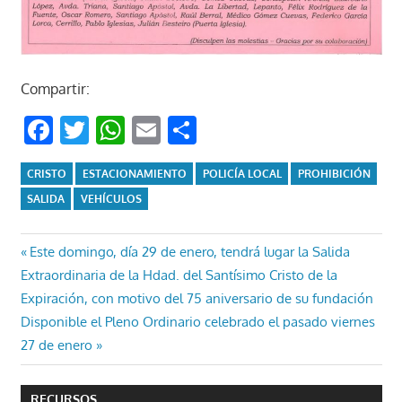
Compartir:
Facebook
Twitter
WhatsApp
Email
Compartir
CRISTO
ESTACIONAMIENTO
POLICÍA LOCAL
PROHIBICIÓN
SALIDA
VEHÍCULOS
Navegación
Entrada
Este domingo, día 29 de enero, tendrá lugar la Salida
anterior:
Extraordinaria de la Hdad. del Santísimo Cristo de la
de
Expiración, con motivo del 75 aniversario de su fundación
entradas
Entrada
Disponible el Pleno Ordinario celebrado el pasado viernes
siguiente:
27 de enero
RECURSOS