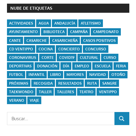
NUBE DE ETIQUETAS
ACTIVIDADES
AGUA
ANDALUCÍA
ATLETISMO
AYUNTAMIENTO
BIBLIOTECA
CAMPAÑA
CAMPEONATO
CANTE
CASARICHE
CASARICHEÑA
CASOS POSITIVOS
CD VENTIPPO
COCINA
CONCIERTO
CONCURSO
CORONAVIRUS
CORTE
COVID19
CULTURAL
CURSO
DEPORTIVAS
DONACIÓN
DÍA
EMPLEO
ESCUELA
FERIA
FUTBOL
INFANTIL
LIBRO
MAYORES
NAVIDAD
OTOÑO
PRÓXIMAS
RECOGIDA
RESULTADOS
RUTA
SANGRE
TAEKWONDO
TALLER
TALLERES
TEATRO
VENTIPPO
VERANO
VIAJE
Buscar:
BUSCAR