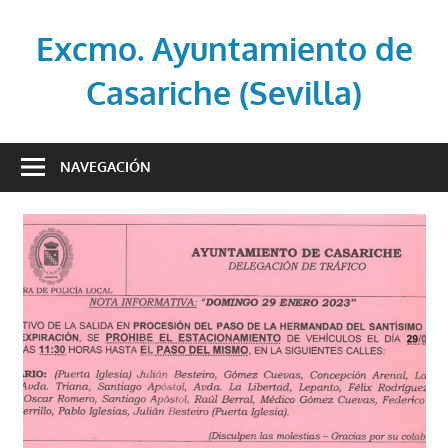
Saltar
al
Excmo. Ayuntamiento de
contenido
Casariche (Sevilla)
Web
oficial
NAVEGACIÓN
del
Ayuntamiento
de
Casariche
(Sevilla)