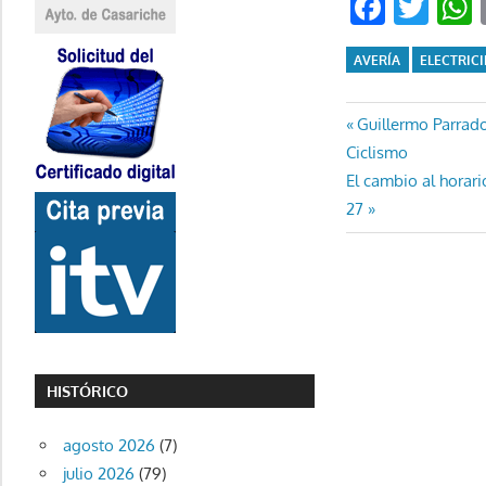
Faceb
Twi
AVERÍA
ELECTRIC
Navegaci
Entrada
Guillermo Parrad
anterior:
Ciclismo
de
Entrada
El cambio al horar
entradas
siguiente:
27
HISTÓRICO
agosto 2026
(7)
julio 2026
(79)