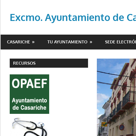
Saltar
al
Excmo. Ayuntamiento de Cas
contenido
Web
oficial
CASARICHE
TU AYUNTAMIENTO
SEDE ELECTRÓ
del
Ayuntamiento
de
RECURSOS
Casariche
(Sevilla)