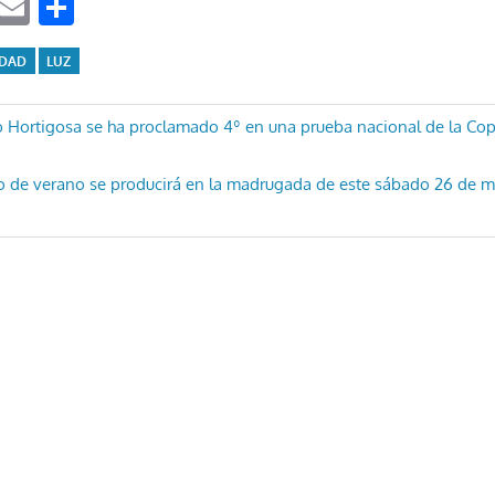
ook
tter
WhatsApp
Email
Compartir
IDAD
LUZ
ón
o Hortigosa se ha proclamado 4º en una prueba nacional de la Co
io de verano se producirá en la madrugada de este sábado 26 de 