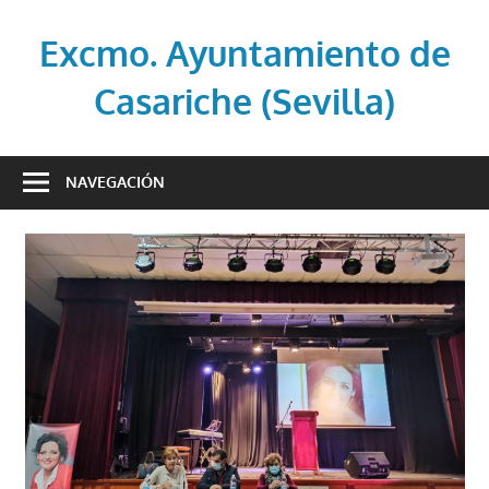
Saltar
al
Excmo. Ayuntamiento de
contenido
Casariche (Sevilla)
Web
oficial
NAVEGACIÓN
del
Ayuntamiento
de
Casariche
(Sevilla)