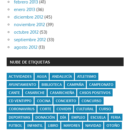
febrero 2013
(41)
enero 2013
(36)
diciembre 2012
(45)
noviembre 2012
(39)
octubre 2012
(53)
septiembre 2012
(33)
agosto 2012
(13)
NUBE DE ETIQUETAS
ACTIVIDADES
AGUA
ANDALUCÍA
ATLETISMO
AYUNTAMIENTO
BIBLIOTECA
CAMPAÑA
CAMPEONATO
CANTE
CASARICHE
CASARICHEÑA
CASOS POSITIVOS
CD VENTIPPO
COCINA
CONCIERTO
CONCURSO
CORONAVIRUS
CORTE
COVID19
CULTURAL
CURSO
DEPORTIVAS
DONACIÓN
DÍA
EMPLEO
ESCUELA
FERIA
FUTBOL
INFANTIL
LIBRO
MAYORES
NAVIDAD
OTOÑO