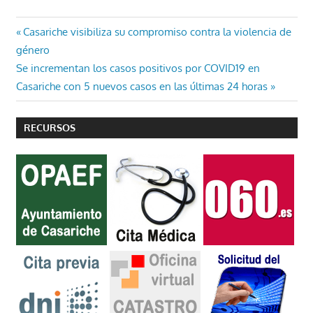
Navegación
Entrada
Casariche visibiliza su compromiso contra la violencia de
anterior:
género
de
Entrada
Se incrementan los casos positivos por COVID19 en
entradas
siguiente:
Casariche con 5 nuevos casos en las últimas 24 horas
RECURSOS