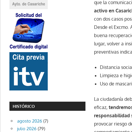
que la comunicació
activo en Casari
con dos casos posi
Desde el Excmo. 
buena recuperació
lugar, volver a i
preventivas indica
Distancia socia
Limpieza e hig
Uso de mascari
La ciudadanía deb
HISTÓRICO
eficaz,
tendremos 
responsabilidad 
agosto 2026
(7)
provocar riesgo d
julio 2026
(79)
comportamiento q