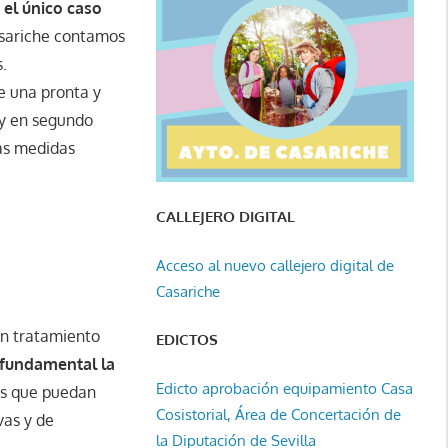
e
el único caso
sariche contamos
s.
e una pronta y
 y en segundo
las medidas
CALLEJERO DIGITAL
Acceso al nuevo callejero digital de
Casariche
un tratamiento
EDICTOS
 fundamental la
Edicto aprobación equipamiento Casa
es que puedan
Cosistorial, Área de Concertación de
vas y de
la Diputación de Sevilla