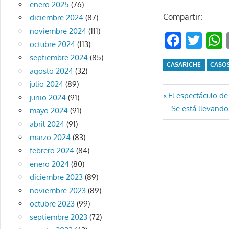
enero 2025
(76)
Compartir:
diciembre 2024
(87)
noviembre 2024
(111)
Faceb
Twi
octubre 2024
(113)
septiembre 2024
(85)
CASARICHE
CASOS
agosto 2024
(32)
julio 2024
(89)
Navegaci
Entrada
El espectáculo de 
junio 2024
(91)
anterior:
Entrada
Se está llevando
mayo 2024
(91)
de
siguiente:
abril 2024
(91)
entradas
marzo 2024
(83)
febrero 2024
(84)
enero 2024
(80)
diciembre 2023
(89)
noviembre 2023
(89)
octubre 2023
(99)
septiembre 2023
(72)