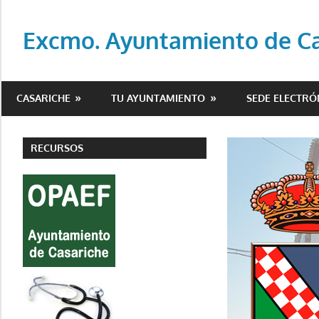
Saltar
al
Excmo. Ayuntamiento de Cas
contenido
Web
oficial
CASARICHE
TU AYUNTAMIENTO
SEDE ELECTRÓ
del
Ayuntamiento
de
RECURSOS
Casariche
(Sevilla)