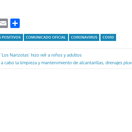
ook
tter
WhatsApp
Email
Compartir
 POSITIVOS
COMUNICADO OFICIAL
CORONAVIRUS
COVID
ón
‘Los Narizotas’ hizo reír a niños y adultos
 a cabo la limpieza y mantenimiento de alcantarillas, drenajes plu