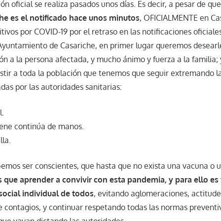
n oficial se realiza pasados unos días. Es decir, a pesar de qu
che es el notificado hace unos minutos
, OFICIALMENTE en Ca
tivos por COVID-19 por el retraso en las notificaciones oficiale
Ayuntamiento de Casariche, en primer lugar queremos desearl
n a la persona afectada, y mucho ánimo y fuerza a la familia;
nsistir a toda la población que tenemos que seguir extremando 
das por las autoridades sanitarias:
l.
iene continúa de manos.
lla.
emos ser conscientes, que hasta que no exista una vacuna o 
que aprender a convivir con esta pandemia, y para ello es
social individual de todos
, evitando aglomeraciones, actitud
e contagios, y continuar respetando todas las normas preventi
ue vayan dictando las autoridades.