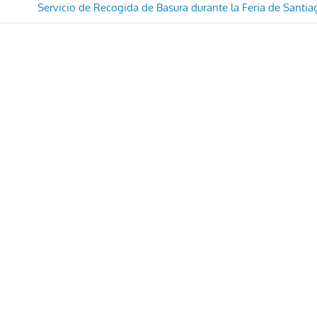
Entrada
Servicio de Recogida de Basura durante la Feria de Santia
siguiente: