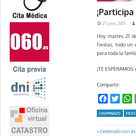
¡Participa
21 julio, 2015
Hoy martes 21 de
Fiestas, todo un
para toda la famil
¡TE ESPERAMOS 
Compartir:
Faceb
Twi
CHUPINAZO
FIES
Navegaci
Entrada
Celebrado con éx