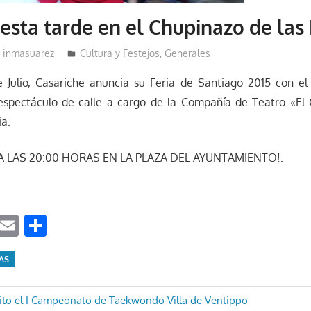
 esta tarde en el Chupinazo de las 
inmasuarez
Cultura y Festejos
,
Generales
 Julio, Casariche anuncia su Feria de Santiago 2015 con el
 espectáculo de calle a cargo de la Compañía de Teatro «El
ia.
A LAS 20:00 HORAS EN LA PLAZA DEL AYUNTAMIENTO!.
ook
tter
WhatsApp
Email
Compartir
TAS
ón
ito el I Campeonato de Taekwondo Villa de Ventippo