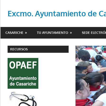
Saltar
al
Excmo. Ayuntamiento de Cas
contenido
Web
oficial
CASARICHE
TU AYUNTAMIENTO
SEDE ELECTRÓ
del
Ayuntamiento
de
RECURSOS
Casariche
(Sevilla)