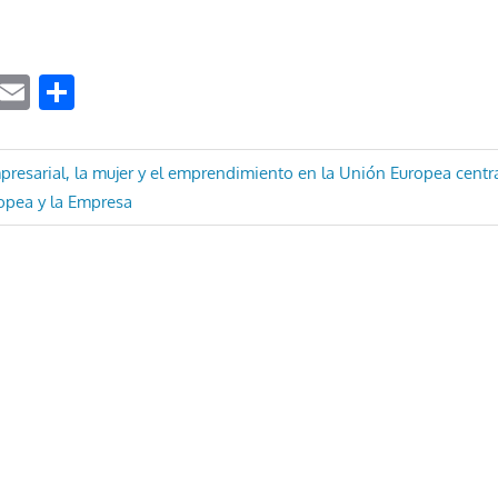
ook
tter
WhatsApp
Email
Compartir
ón
presarial, la mujer y el emprendimiento en la Unión Europea centr
opea y la Empresa