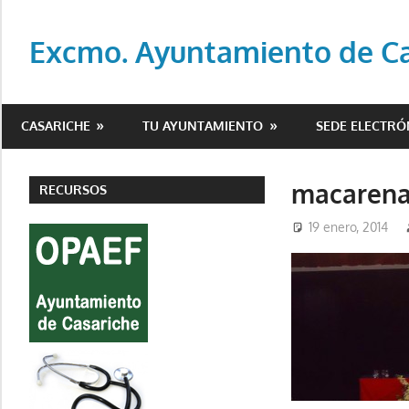
Saltar
al
Excmo. Ayuntamiento de Cas
contenido
Web
oficial
CASARICHE
TU AYUNTAMIENTO
SEDE ELECTRÓ
del
Ayuntamiento
de
macarena
RECURSOS
Casariche
19 enero, 2014
(Sevilla)