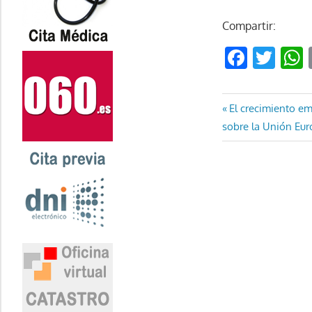
Compartir:
Faceb
Twi
Navegaci
Entrada
El crecimiento em
anterior:
sobre la Unión Eur
de
entradas