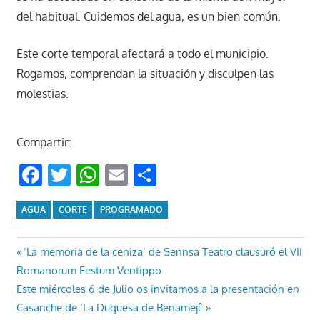
del habitual. Cuidemos del agua, es un bien común.
Este corte temporal afectará a todo el municipio.
Rogamos, comprendan la situación y disculpen las
molestias.
Compartir:
Facebook
Twitter
WhatsApp
Email
Compartir
AGUA
CORTE
PROGRAMADO
Navegación
Entrada
‘La memoria de la ceniza’ de Sennsa Teatro clausuró el VII
anterior:
Romanorum Festum Ventippo
de
Entrada
Este miércoles 6 de Julio os invitamos a la presentación en
entradas
siguiente:
Casariche de ‘La Duquesa de Benamejí’