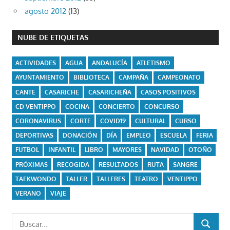
agosto 2012
(13)
NUBE DE ETIQUETAS
ACTIVIDADES
AGUA
ANDALUCÍA
ATLETISMO
AYUNTAMIENTO
BIBLIOTECA
CAMPAÑA
CAMPEONATO
CANTE
CASARICHE
CASARICHEÑA
CASOS POSITIVOS
CD VENTIPPO
COCINA
CONCIERTO
CONCURSO
CORONAVIRUS
CORTE
COVID19
CULTURAL
CURSO
DEPORTIVAS
DONACIÓN
DÍA
EMPLEO
ESCUELA
FERIA
FUTBOL
INFANTIL
LIBRO
MAYORES
NAVIDAD
OTOÑO
PRÓXIMAS
RECOGIDA
RESULTADOS
RUTA
SANGRE
TAEKWONDO
TALLER
TALLERES
TEATRO
VENTIPPO
VERANO
VIAJE
Buscar:
BUSCAR