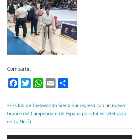
Compartir:
Facebook
Twitter
WhatsApp
Email
Compartir
Navegación
Entrada
El Club de Taekwondo Sierra Sur regresa con un nuevo
anterior:
bronce del Campeonato de España por Clubes celebrado
de
en La Nucía
entradas