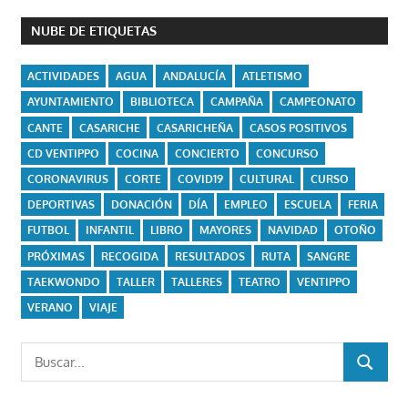
NUBE DE ETIQUETAS
ACTIVIDADES
AGUA
ANDALUCÍA
ATLETISMO
AYUNTAMIENTO
BIBLIOTECA
CAMPAÑA
CAMPEONATO
CANTE
CASARICHE
CASARICHEÑA
CASOS POSITIVOS
CD VENTIPPO
COCINA
CONCIERTO
CONCURSO
CORONAVIRUS
CORTE
COVID19
CULTURAL
CURSO
DEPORTIVAS
DONACIÓN
DÍA
EMPLEO
ESCUELA
FERIA
FUTBOL
INFANTIL
LIBRO
MAYORES
NAVIDAD
OTOÑO
PRÓXIMAS
RECOGIDA
RESULTADOS
RUTA
SANGRE
TAEKWONDO
TALLER
TALLERES
TEATRO
VENTIPPO
VERANO
VIAJE
Buscar:
BUSCAR