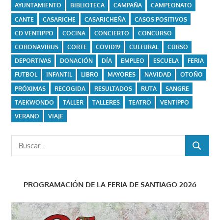
AYUNTAMIENTO
BIBLIOTECA
CAMPAÑA
CAMPEONATO
CANTE
CASARICHE
CASARICHEÑA
CASOS POSITIVOS
CD VENTIPPO
COCINA
CONCIERTO
CONCURSO
CORONAVIRUS
CORTE
COVID19
CULTURAL
CURSO
DEPORTIVAS
DONACIÓN
DÍA
EMPLEO
ESCUELA
FERIA
FUTBOL
INFANTIL
LIBRO
MAYORES
NAVIDAD
OTOÑO
PRÓXIMAS
RECOGIDA
RESULTADOS
RUTA
SANGRE
TAEKWONDO
TALLER
TALLERES
TEATRO
VENTIPPO
VERANO
VIAJE
Buscar:
BUSCAR
PROGRAMACIÓN DE LA FERIA DE SANTIAGO 2026