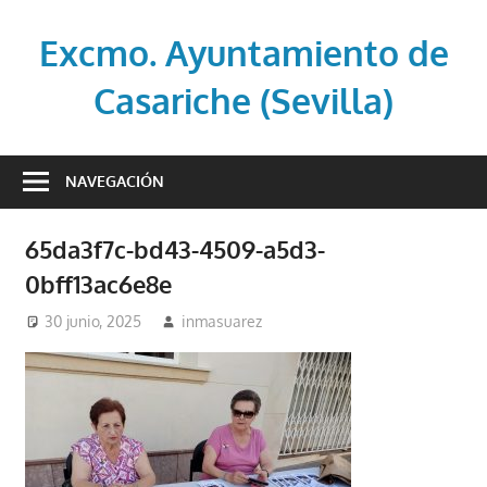
Saltar
al
Excmo. Ayuntamiento de
contenido
Casariche (Sevilla)
Web
oficial
NAVEGACIÓN
del
Ayuntamiento
65da3f7c-bd43-4509-a5d3-
de
0bff13ac6e8e
Casariche
(Sevilla)
30 junio, 2025
inmasuarez