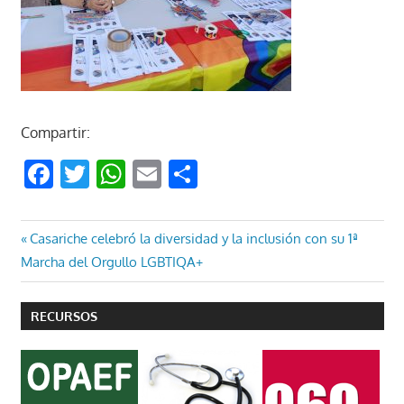
Compartir:
Facebook
Twitter
WhatsApp
Email
Compartir
Navegación
Entrada
Casariche celebró la diversidad y la inclusión con su 1ª
anterior:
Marcha del Orgullo LGBTIQA+
de
entradas
RECURSOS