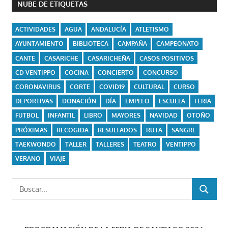
NUBE DE ETIQUETAS
ACTIVIDADES
AGUA
ANDALUCÍA
ATLETISMO
AYUNTAMIENTO
BIBLIOTECA
CAMPAÑA
CAMPEONATO
CANTE
CASARICHE
CASARICHEÑA
CASOS POSITIVOS
CD VENTIPPO
COCINA
CONCIERTO
CONCURSO
CORONAVIRUS
CORTE
COVID19
CULTURAL
CURSO
DEPORTIVAS
DONACIÓN
DÍA
EMPLEO
ESCUELA
FERIA
FUTBOL
INFANTIL
LIBRO
MAYORES
NAVIDAD
OTOÑO
PRÓXIMAS
RECOGIDA
RESULTADOS
RUTA
SANGRE
TAEKWONDO
TALLER
TALLERES
TEATRO
VENTIPPO
VERANO
VIAJE
Buscar:
BUSCAR