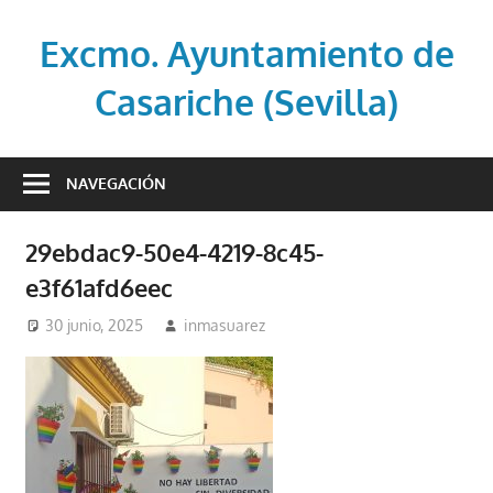
Saltar
al
Excmo. Ayuntamiento de
contenido
Casariche (Sevilla)
Web
oficial
NAVEGACIÓN
del
Ayuntamiento
29ebdac9-50e4-4219-8c45-
de
e3f61afd6eec
Casariche
(Sevilla)
30 junio, 2025
inmasuarez