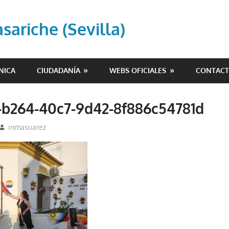
ariche (Sevilla)
NICA
CIUDADANÍA
WEBS OFICIALES
CONTAC
-b264-40c7-9d42-8f886c54781d
inmasuarez