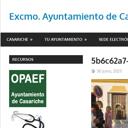
Saltar
al
Excmo. Ayuntamiento de Cas
contenido
Web
oficial
CASARICHE
TU AYUNTAMIENTO
SEDE ELECTRÓ
del
Ayuntamiento
de
5b6c62a7
RECURSOS
Casariche
30 junio, 2025
(Sevilla)