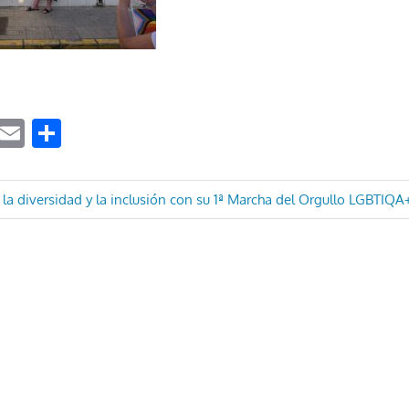
ook
tter
WhatsApp
Email
Compartir
ón
 la diversidad y la inclusión con su 1ª Marcha del Orgullo LGBTIQA