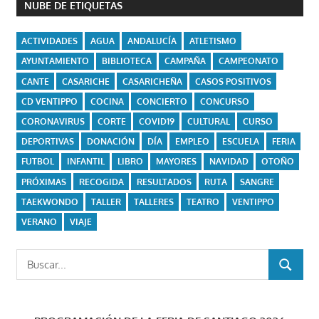
NUBE DE ETIQUETAS
ACTIVIDADES
AGUA
ANDALUCÍA
ATLETISMO
AYUNTAMIENTO
BIBLIOTECA
CAMPAÑA
CAMPEONATO
CANTE
CASARICHE
CASARICHEÑA
CASOS POSITIVOS
CD VENTIPPO
COCINA
CONCIERTO
CONCURSO
CORONAVIRUS
CORTE
COVID19
CULTURAL
CURSO
DEPORTIVAS
DONACIÓN
DÍA
EMPLEO
ESCUELA
FERIA
FUTBOL
INFANTIL
LIBRO
MAYORES
NAVIDAD
OTOÑO
PRÓXIMAS
RECOGIDA
RESULTADOS
RUTA
SANGRE
TAEKWONDO
TALLER
TALLERES
TEATRO
VENTIPPO
VERANO
VIAJE
Buscar:
BUSCAR