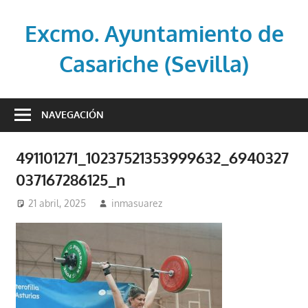
Saltar
al
Excmo. Ayuntamiento de
contenido
Casariche (Sevilla)
Web
oficial
NAVEGACIÓN
del
Ayuntamiento
491101271_10237521353999632_6940327
de
037167286125_n
Casariche
(Sevilla)
21 abril, 2025
inmasuarez