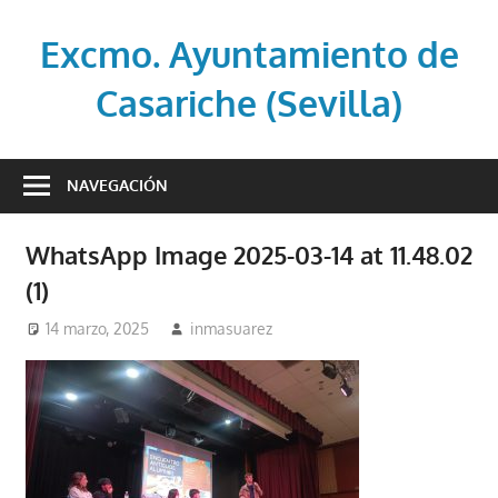
Saltar
al
Excmo. Ayuntamiento de
contenido
Casariche (Sevilla)
Web
oficial
NAVEGACIÓN
del
Ayuntamiento
WhatsApp Image 2025-03-14 at 11.48.02
de
(1)
Casariche
(Sevilla)
14 marzo, 2025
inmasuarez