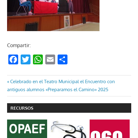
Compartir:
Facebook
Twitter
WhatsApp
Email
Compartir
Navegación
Entrada
Celebrado en el Teatro Municipal el Encuentro con
anterior:
antiguos alumnos «Preparamos el Camino» 2025
de
entradas
RECURSOS