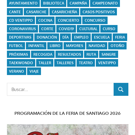
AYUNTAMIENTO
BIBLIOTECA
CAMPAÑA
CAMPEONATO
CANTE
CASARICHE
CASARICHEÑA
CASOS POSITIVOS
CD VENTIPPO
COCINA
CONCIERTO
CONCURSO
CORONAVIRUS
CORTE
COVID19
CULTURAL
CURSO
DEPORTIVAS
DONACIÓN
DÍA
EMPLEO
ESCUELA
FERIA
FUTBOL
INFANTIL
LIBRO
MAYORES
NAVIDAD
OTOÑO
PRÓXIMAS
RECOGIDA
RESULTADOS
RUTA
SANGRE
TAEKWONDO
TALLER
TALLERES
TEATRO
VENTIPPO
VERANO
VIAJE
Buscar:
BUSCAR
PROGRAMACIÓN DE LA FERIA DE SANTIAGO 2026