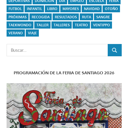
DEPORTIVAS
DONACIÓN
DÍA
EMPLEO
ESCUELA
FERIA
FUTBOL
INFANTIL
LIBRO
MAYORES
NAVIDAD
OTOÑO
PRÓXIMAS
RECOGIDA
RESULTADOS
RUTA
SANGRE
TAEKWONDO
TALLER
TALLERES
TEATRO
VENTIPPO
VERANO
VIAJE
Buscar:
BUSCAR
PROGRAMACIÓN DE LA FERIA DE SANTIAGO 2026