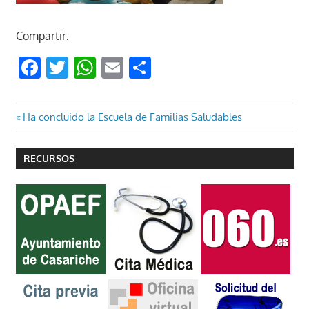
Compartir:
Facebook
Twitter
WhatsApp
Email
Compartir
Navegación
Entrada
Ha concluido la Escuela de Familias Saludables
anterior:
de
RECURSOS
entradas