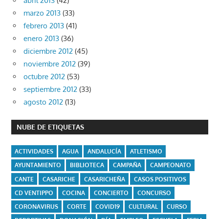
abril 2013
(42)
marzo 2013
(33)
febrero 2013
(41)
enero 2013
(36)
diciembre 2012
(45)
noviembre 2012
(39)
octubre 2012
(53)
septiembre 2012
(33)
agosto 2012
(13)
NUBE DE ETIQUETAS
ACTIVIDADES
AGUA
ANDALUCÍA
ATLETISMO
AYUNTAMIENTO
BIBLIOTECA
CAMPAÑA
CAMPEONATO
CANTE
CASARICHE
CASARICHEÑA
CASOS POSITIVOS
CD VENTIPPO
COCINA
CONCIERTO
CONCURSO
CORONAVIRUS
CORTE
COVID19
CULTURAL
CURSO