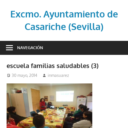
Saltar
al
Excmo. Ayuntamiento de
contenido
Casariche (Sevilla)
Web
oficial
NAVEGACIÓN
del
Ayuntamiento
escuela familias saludables (3)
de
Casariche
30 mayo, 2014
inmasuarez
(Sevilla)