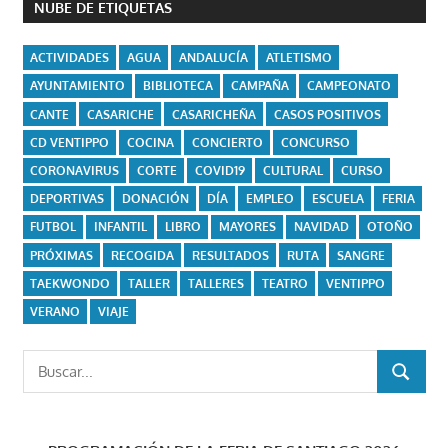
NUBE DE ETIQUETAS
ACTIVIDADES
AGUA
ANDALUCÍA
ATLETISMO
AYUNTAMIENTO
BIBLIOTECA
CAMPAÑA
CAMPEONATO
CANTE
CASARICHE
CASARICHEÑA
CASOS POSITIVOS
CD VENTIPPO
COCINA
CONCIERTO
CONCURSO
CORONAVIRUS
CORTE
COVID19
CULTURAL
CURSO
DEPORTIVAS
DONACIÓN
DÍA
EMPLEO
ESCUELA
FERIA
FUTBOL
INFANTIL
LIBRO
MAYORES
NAVIDAD
OTOÑO
PRÓXIMAS
RECOGIDA
RESULTADOS
RUTA
SANGRE
TAEKWONDO
TALLER
TALLERES
TEATRO
VENTIPPO
VERANO
VIAJE
Buscar:
BUSCAR