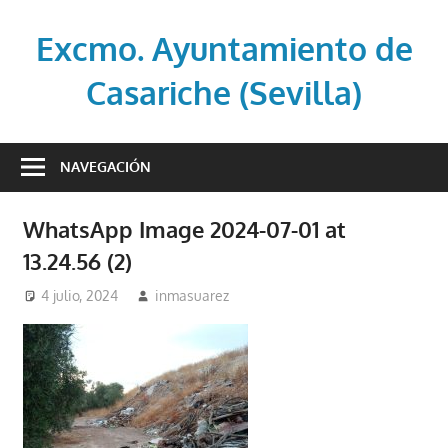
Saltar
al
Excmo. Ayuntamiento de
contenido
Casariche (Sevilla)
Web
oficial
NAVEGACIÓN
del
Ayuntamiento
WhatsApp Image 2024-07-01 at
de
13.24.56 (2)
Casariche
(Sevilla)
4 julio, 2024
inmasuarez