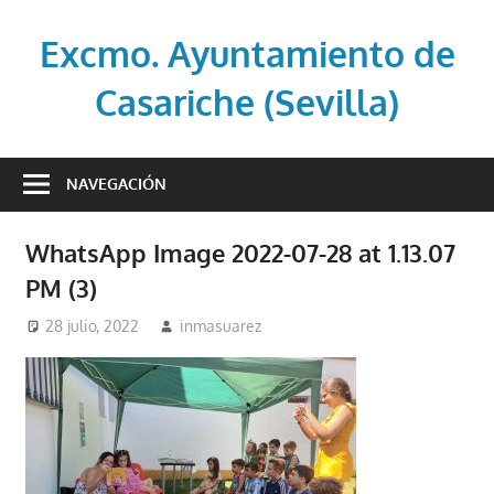
Saltar
al
Excmo. Ayuntamiento de
contenido
Casariche (Sevilla)
Web
oficial
NAVEGACIÓN
del
Ayuntamiento
WhatsApp Image 2022-07-28 at 1.13.07
de
PM (3)
Casariche
(Sevilla)
28 julio, 2022
inmasuarez