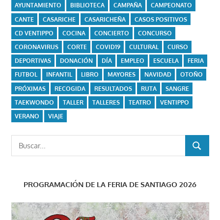
AYUNTAMIENTO
BIBLIOTECA
CAMPAÑA
CAMPEONATO
CANTE
CASARICHE
CASARICHEÑA
CASOS POSITIVOS
CD VENTIPPO
COCINA
CONCIERTO
CONCURSO
CORONAVIRUS
CORTE
COVID19
CULTURAL
CURSO
DEPORTIVAS
DONACIÓN
DÍA
EMPLEO
ESCUELA
FERIA
FUTBOL
INFANTIL
LIBRO
MAYORES
NAVIDAD
OTOÑO
PRÓXIMAS
RECOGIDA
RESULTADOS
RUTA
SANGRE
TAEKWONDO
TALLER
TALLERES
TEATRO
VENTIPPO
VERANO
VIAJE
Buscar:
BUSCAR
PROGRAMACIÓN DE LA FERIA DE SANTIAGO 2026