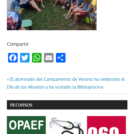
Compartir:
Facebook
Twitter
WhatsApp
Email
Compartir
Navegación
Entrada
El alumnado del Campamento de Verano ha celebrado el
anterior:
Día de los Abuelos y ha visitado la Bibliopiscina
de
entradas
RECURSOS