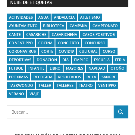
NUBE DE ETIQUETAS
ACTIVIDADES
AGUA
ANDALUCÍA
ATLETISMO
AYUNTAMIENTO
BIBLIOTECA
CAMPAÑA
CAMPEONATO
CANTE
CASARICHE
CASARICHEÑA
CASOS POSITIVOS
CD VENTIPPO
COCINA
CONCIERTO
CONCURSO
CORONAVIRUS
CORTE
COVID19
CULTURAL
CURSO
DEPORTIVAS
DONACIÓN
DÍA
EMPLEO
ESCUELA
FERIA
FUTBOL
INFANTIL
LIBRO
MAYORES
NAVIDAD
OTOÑO
PRÓXIMAS
RECOGIDA
RESULTADOS
RUTA
SANGRE
TAEKWONDO
TALLER
TALLERES
TEATRO
VENTIPPO
VERANO
VIAJE
Buscar:
BUSCAR