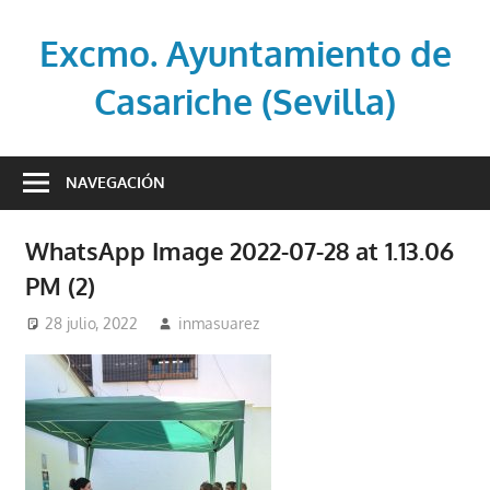
Saltar
al
Excmo. Ayuntamiento de
contenido
Casariche (Sevilla)
Web
oficial
NAVEGACIÓN
del
Ayuntamiento
WhatsApp Image 2022-07-28 at 1.13.06
de
PM (2)
Casariche
(Sevilla)
28 julio, 2022
inmasuarez