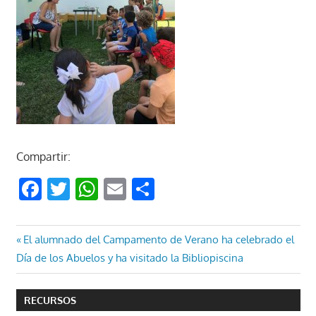
Compartir:
Facebook
Twitter
WhatsApp
Email
Compartir
Navegación
Entrada
El alumnado del Campamento de Verano ha celebrado el
anterior:
Día de los Abuelos y ha visitado la Bibliopiscina
de
entradas
RECURSOS