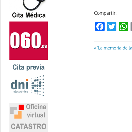
Compartir:
Faceb
Twi
Navegaci
Entrada
‘La memoria de l
anterior:
de
entradas