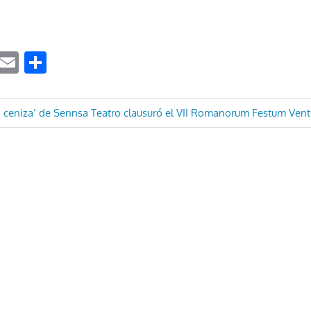
ook
tter
WhatsApp
Email
Compartir
ón
a ceniza’ de Sennsa Teatro clausuró el VII Romanorum Festum Ven