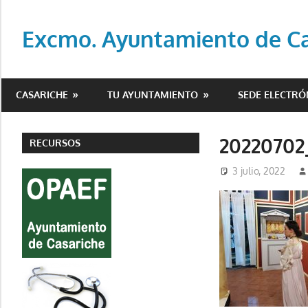
Saltar
al
Excmo. Ayuntamiento de Cas
contenido
Web
oficial
CASARICHE
TU AYUNTAMIENTO
SEDE ELECTRÓ
del
Ayuntamiento
de
20220702
RECURSOS
Casariche
3 julio, 2022
(Sevilla)