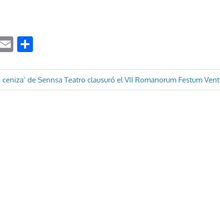
ook
tter
WhatsApp
Email
Compartir
ón
a ceniza’ de Sennsa Teatro clausuró el VII Romanorum Festum Ven