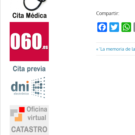
Compartir:
Faceb
Twi
Navegaci
Entrada
‘La memoria de l
anterior:
de
entradas