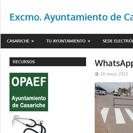
Saltar
al
Excmo. Ayuntamiento de Cas
contenido
Web
oficial
CASARICHE
TU AYUNTAMIENTO
SEDE ELECTRÓ
del
Ayuntamiento
de
WhatsApp
RECURSOS
Casariche
26 mayo, 2022
(Sevilla)