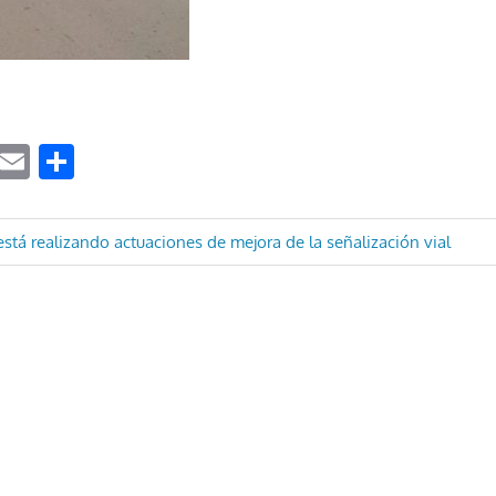
ook
tter
WhatsApp
Email
Compartir
ón
stá realizando actuaciones de mejora de la señalización vial