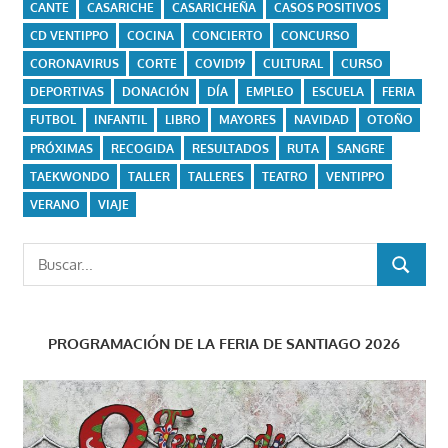
CANTE
CASARICHE
CASARICHEÑA
CASOS POSITIVOS
CD VENTIPPO
COCINA
CONCIERTO
CONCURSO
CORONAVIRUS
CORTE
COVID19
CULTURAL
CURSO
DEPORTIVAS
DONACIÓN
DÍA
EMPLEO
ESCUELA
FERIA
FUTBOL
INFANTIL
LIBRO
MAYORES
NAVIDAD
OTOÑO
PRÓXIMAS
RECOGIDA
RESULTADOS
RUTA
SANGRE
TAEKWONDO
TALLER
TALLERES
TEATRO
VENTIPPO
VERANO
VIAJE
Buscar:
BUSCAR
PROGRAMACIÓN DE LA FERIA DE SANTIAGO 2026