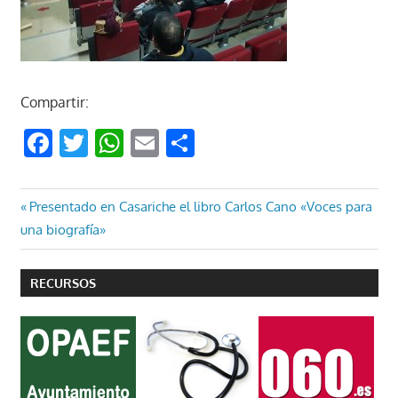
Compartir:
Facebook
Twitter
WhatsApp
Email
Compartir
Navegación
Entrada
Presentado en Casariche el libro Carlos Cano «Voces para
anterior:
una biografía»
de
entradas
RECURSOS