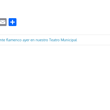
ook
tter
WhatsApp
Email
Compartir
ón
ante flamenco ayer en nuestro Teatro Municipal