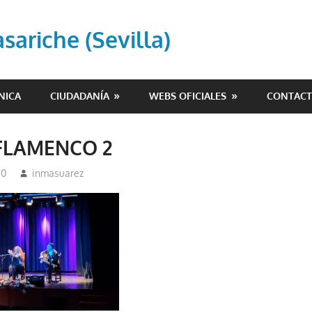
ariche (Sevilla)
NICA
CIUDADANÍA
WEBS OFICIALES
CONTAC
 FLAMENCO 2
20
inmasuarez