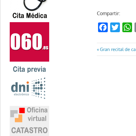
Compartir:
Faceb
Twi
Navegaci
Entrada
Gran recital de c
anterior:
de
entradas