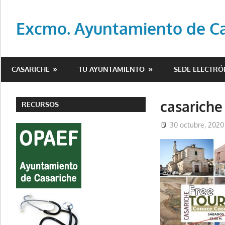
Saltar
al
Excmo. Ayuntamiento de Cas
contenido
Web
oficial
CASARICHE
TU AYUNTAMIENTO
SEDE ELECTRÓ
del
Ayuntamiento
de
casariche
RECURSOS
Casariche
30 octubre, 2020
(Sevilla)