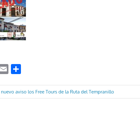
ook
tter
WhatsApp
Email
Compartir
ón
nuevo aviso los Free Tours de la Ruta del Tempranillo