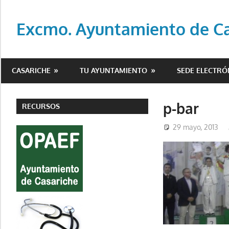
Saltar
al
Excmo. Ayuntamiento de Cas
contenido
Web
oficial
CASARICHE
TU AYUNTAMIENTO
SEDE ELECTRÓ
del
Ayuntamiento
de
p-bar
RECURSOS
Casariche
29 mayo, 2013
(Sevilla)