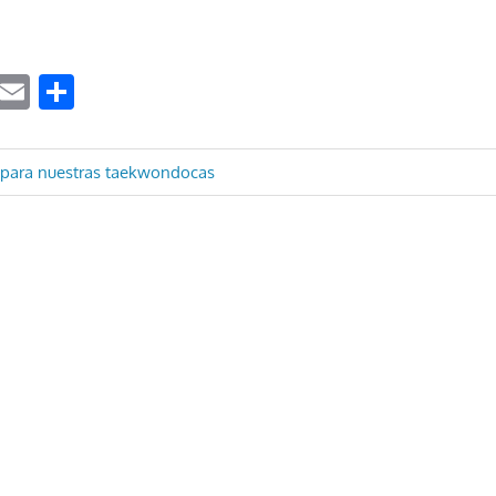
ook
tter
WhatsApp
Email
Compartir
ón
 para nuestras taekwondocas