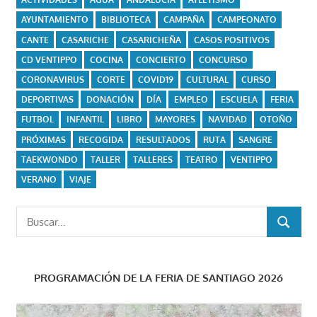
AYUNTAMIENTO
BIBLIOTECA
CAMPAÑA
CAMPEONATO
CANTE
CASARICHE
CASARICHEÑA
CASOS POSITIVOS
CD VENTIPPO
COCINA
CONCIERTO
CONCURSO
CORONAVIRUS
CORTE
COVID19
CULTURAL
CURSO
DEPORTIVAS
DONACIÓN
DÍA
EMPLEO
ESCUELA
FERIA
FUTBOL
INFANTIL
LIBRO
MAYORES
NAVIDAD
OTOÑO
PRÓXIMAS
RECOGIDA
RESULTADOS
RUTA
SANGRE
TAEKWONDO
TALLER
TALLERES
TEATRO
VENTIPPO
VERANO
VIAJE
Buscar:
BUSCAR
PROGRAMACIÓN DE LA FERIA DE SANTIAGO 2026