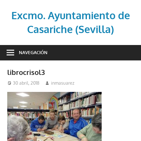
Saltar
al
Excmo. Ayuntamiento de
contenido
Casariche (Sevilla)
Web
oficial
NAVEGACIÓN
del
Ayuntamiento
librocrisol3
de
Casariche
30 abril, 2018
inmasuarez
(Sevilla)