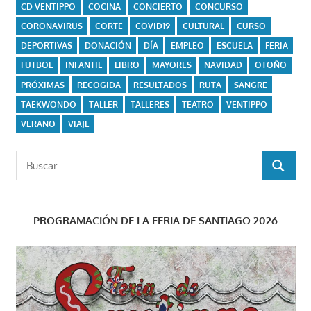
CD VENTIPPO
COCINA
CONCIERTO
CONCURSO
CORONAVIRUS
CORTE
COVID19
CULTURAL
CURSO
DEPORTIVAS
DONACIÓN
DÍA
EMPLEO
ESCUELA
FERIA
FUTBOL
INFANTIL
LIBRO
MAYORES
NAVIDAD
OTOÑO
PRÓXIMAS
RECOGIDA
RESULTADOS
RUTA
SANGRE
TAEKWONDO
TALLER
TALLERES
TEATRO
VENTIPPO
VERANO
VIAJE
Buscar:
BUSCAR
PROGRAMACIÓN DE LA FERIA DE SANTIAGO 2026