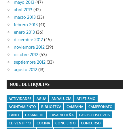
mayo 2013
(47)
abril 2013
(42)
marzo 2013
(33)
febrero 2013
(41)
enero 2013
(36)
diciembre 2012
(45)
noviembre 2012
(39)
octubre 2012
(53)
septiembre 2012
(33)
agosto 2012
(13)
NUBE DE ETIQUETAS
ACTIVIDADES
AGUA
ANDALUCÍA
ATLETISMO
AYUNTAMIENTO
BIBLIOTECA
CAMPAÑA
CAMPEONATO
CANTE
CASARICHE
CASARICHEÑA
CASOS POSITIVOS
CD VENTIPPO
COCINA
CONCIERTO
CONCURSO