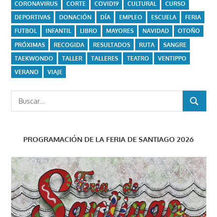
CORONAVIRUS
CORTE
COVID19
CULTURAL
CURSO
DEPORTIVAS
DONACIÓN
DÍA
EMPLEO
ESCUELA
FERIA
FUTBOL
INFANTIL
LIBRO
MAYORES
NAVIDAD
OTOÑO
PRÓXIMAS
RECOGIDA
RESULTADOS
RUTA
SANGRE
TAEKWONDO
TALLER
TALLERES
TEATRO
VENTIPPO
VERANO
VIAJE
Buscar:
BUSCAR
PROGRAMACIÓN DE LA FERIA DE SANTIAGO 2026