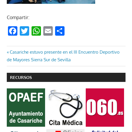
Compartir:
Facebook
Twitter
WhatsApp
Email
Compartir
Navegación
Entrada
Casariche estuvo presente en el III Encuentro Deportivo
anterior:
de Mayores Sierra Sur de Sevilla
de
entradas
RECURSOS