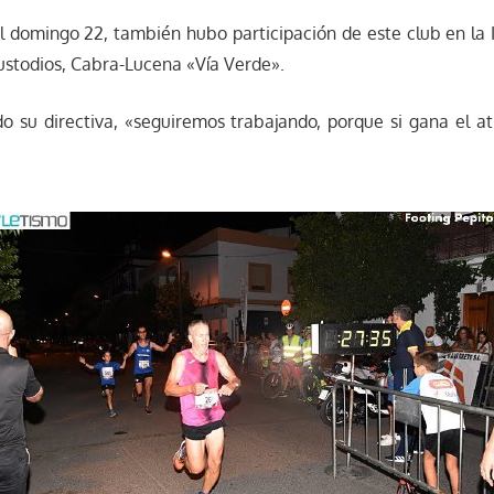
 el domingo 22, también hubo participación de este club en la I
ustodios, Cabra-Lucena «Vía Verde».
o su directiva, «seguiremos trabajando, porque si gana el a