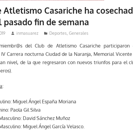
e Atletismo Casariche ha cosecha
el pasado fin de semana
019
inmasuarez
Deportes
,
Generales
miembr@s del Club de Atletismo Casariche participaron
 IV Carrera nocturna Ciudad de la Naranja, Memorial Vicente
n nivel, de la que regresaron con nuevos triunfos para el c
eros).
ta
:
culino: Miguel Ángel España Moriana
ino: Paola Gil Silva
 Masculino: David Sánchez Muñoz
Masculino: Miguel Ángel García Velasco.