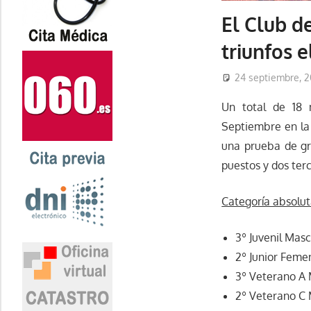
El Club d
triunfos 
24 septiembre, 2
Un total de 18 
Septiembre en la
una prueba de gra
puestos y dos terc
Categoría absolu
3º Juvenil Mas
2º Junior Femen
3º Veterano A
2º Veterano C 