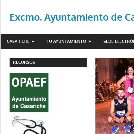
Saltar
al
Excmo. Ayuntamiento de Cas
contenido
Web
oficial
CASARICHE
TU AYUNTAMIENTO
SEDE ELECTRÓ
del
Ayuntamiento
de
RECURSOS
Casariche
(Sevilla)