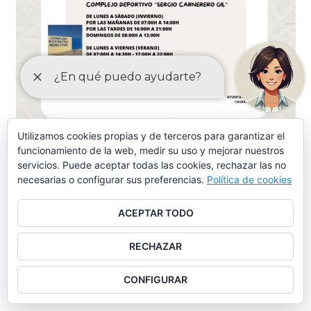
Utilizamos cookies propias y de terceros para garantizar el
funcionamiento de la web, medir su uso y mejorar nuestros
ORDENANZAS MAYO-2024
servicios. Puede aceptar todas las cookies, rechazar las no
necesarias o configurar sus preferencias.
Política de cookies
Ordenanza piscina municipal, instalaciones deportivas y
otros servicios similares (aprobación provisional)
ACEPTAR TODO
Ordenanza piscina municipal, instalaciones deportivas y
RECHAZAR
otros servicios similares (tasas)
CONFIGURAR
Ordenanza municipal de limpieza (aprobación provisional)