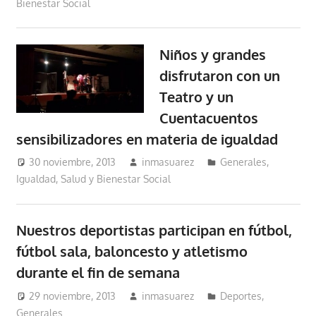
Bienestar Social
Niños y grandes
disfrutaron con un
Teatro y un
Cuentacuentos
sensibilizadores en materia de igualdad
30 noviembre, 2013
inmasuarez
Generales
,
Igualdad, Salud y Bienestar Social
Nuestros deportistas participan en fútbol,
fútbol sala, baloncesto y atletismo
durante el fin de semana
29 noviembre, 2013
inmasuarez
Deportes
,
Generales