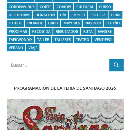
CORONAVIRUS
CORTE
COVID19
CULTURAL
CURSO
DEPORTIVAS
DONACIÓN
DÍA
EMPLEO
ESCUELA
FERIA
FUTBOL
INFANTIL
LIBRO
MAYORES
NAVIDAD
OTOÑO
PRÓXIMAS
RECOGIDA
RESULTADOS
RUTA
SANGRE
TAEKWONDO
TALLER
TALLERES
TEATRO
VENTIPPO
VERANO
VIAJE
Buscar:
BUSCAR
PROGRAMACIÓN DE LA FERIA DE SANTIAGO 2026