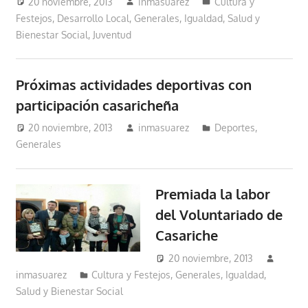
20 noviembre, 2013
inmasuarez
Cultura y
Festejos
,
Desarrollo Local
,
Generales
,
Igualdad, Salud y
Bienestar Social
,
Juventud
Próximas actividades deportivas con
participación casaricheña
20 noviembre, 2013
inmasuarez
Deportes
,
Generales
Premiada la labor
del Voluntariado de
Casariche
20 noviembre, 2013
inmasuarez
Cultura y Festejos
,
Generales
,
Igualdad,
Salud y Bienestar Social