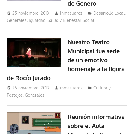
de Género
25 noviembre, 2013
inmasuarez
Desarrollo Local
,
Generales
,
Igualdad, Salud y Bienestar Social
Nuestro Teatro
Municipal fue sede
de un emotivo
homenaje a la figura
de Rocío Jurado
25 noviembre, 2013
inmasuarez
Cultura y
Festejos
,
Generales
Reunión informativa
sobre el Aula