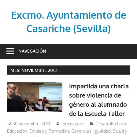
Saltar
al
Excmo. Ayuntamiento de
contenido
Casariche (Sevilla)
Web
oficial
NAVEGACIÓN
del
Ayuntamiento
MES:
NOVIEMBRE 2013
de
Casariche
Impartida una charla
(Sevilla)
sobre violencia de
género al alumnado
de la Escuela Taller
30 noviembre, 2013
inmasuarez
Desarrollo Local
,
Educación, Empleo y Formación
,
Generales
,
Igualdad, Salud y