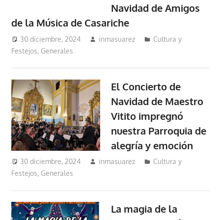
Navidad de Amigos
de la Música de Casariche
30 diciembre, 2024
inmasuarez
Cultura y
Festejos
,
Generales
El Concierto de
Navidad de Maestro
Vitito impregnó
nuestra Parroquia de
alegría y emoción
30 diciembre, 2024
inmasuarez
Cultura y
Festejos
,
Generales
La magia de la