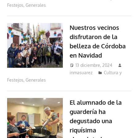
Festejos
,
Generales
Nuestros vecinos
disfrutaron de la
belleza de Córdoba
en Navidad
13 diciembre, 2024
inmasuarez
Cultura y
Festejos
,
Generales
El alumnado de la
guardería ha
degustado una
riquísima