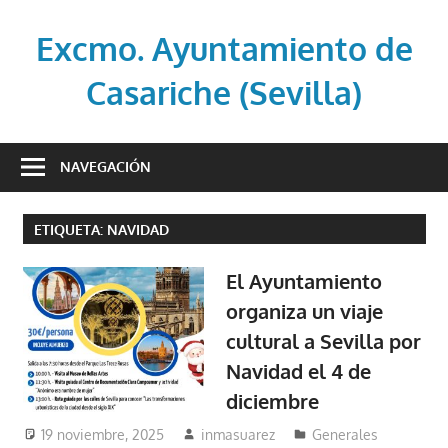
Saltar
al
Excmo. Ayuntamiento de
contenido
Casariche (Sevilla)
Web
oficial
NAVEGACIÓN
del
Ayuntamiento
ETIQUETA:
NAVIDAD
de
Casariche
El Ayuntamiento
(Sevilla)
organiza un viaje
cultural a Sevilla por
Navidad el 4 de
diciembre
19 noviembre, 2025
inmasuarez
Generales