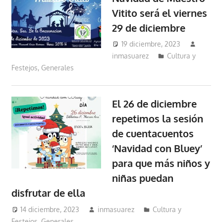
Vitito será el viernes
29 de diciembre
19 diciembre, 2023
inmasuarez
Cultura y
Festejos
,
Generales
El 26 de diciembre
repetimos la sesión
de cuentacuentos
‘Navidad con Bluey’
para que más niños y
niñas puedan
disfrutar de ella
14 diciembre, 2023
inmasuarez
Cultura y
Festejos
,
Generales