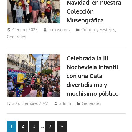
Navidad’ en nuestra
Colección
Museográfica
4 enero, 2023
inmasuarez
Cultura y Festejos
,
Generales
Celebrada la III
Nochevieja Infantil
con una Gala
divertidísima y
muchísimo público
30 diciembre, 2022
admin
Generales
Paginación
…
Entradas
1
2
3
7
»