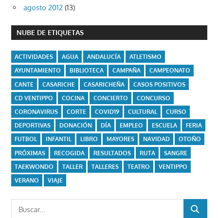
agosto 2012
(13)
NUBE DE ETIQUETAS
ACTIVIDADES
AGUA
ANDALUCÍA
ATLETISMO
AYUNTAMIENTO
BIBLIOTECA
CAMPAÑA
CAMPEONATO
CANTE
CASARICHE
CASARICHEÑA
CASOS POSITIVOS
CD VENTIPPO
COCINA
CONCIERTO
CONCURSO
CORONAVIRUS
CORTE
COVID19
CULTURAL
CURSO
DEPORTIVAS
DONACIÓN
DÍA
EMPLEO
ESCUELA
FERIA
FUTBOL
INFANTIL
LIBRO
MAYORES
NAVIDAD
OTOÑO
PRÓXIMAS
RECOGIDA
RESULTADOS
RUTA
SANGRE
TAEKWONDO
TALLER
TALLERES
TEATRO
VENTIPPO
VERANO
VIAJE
Buscar:
BUSCAR