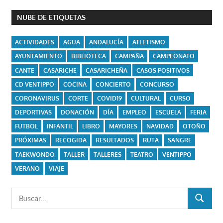
NUBE DE ETIQUETAS
ACTIVIDADES
AGUA
ANDALUCÍA
ATLETISMO
AYUNTAMIENTO
BIBLIOTECA
CAMPAÑA
CAMPEONATO
CANTE
CASARICHE
CASARICHEÑA
CASOS POSITIVOS
CD VENTIPPO
COCINA
CONCIERTO
CONCURSO
CORONAVIRUS
CORTE
COVID19
CULTURAL
CURSO
DEPORTIVAS
DONACIÓN
DÍA
EMPLEO
ESCUELA
FERIA
FUTBOL
INFANTIL
LIBRO
MAYORES
NAVIDAD
OTOÑO
PRÓXIMAS
RECOGIDA
RESULTADOS
RUTA
SANGRE
TAEKWONDO
TALLER
TALLERES
TEATRO
VENTIPPO
VERANO
VIAJE
Buscar:
BUSCAR