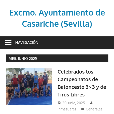
Saltar
al
Excmo. Ayuntamiento de
contenido
Casariche (Sevilla)
Web
oficial
NAVEGACIÓN
del
Ayuntamiento
MES:
JUNIO 2025
de
Casariche
Celebrados los
(Sevilla)
Campeonatos de
Baloncesto 3×3 y de
Tiros Libres
30 junio, 2025
inmasuarez
Generales