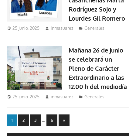
Rodríguez Sojo y
Lourdes Gil Romero
25 junio, 2025
inmasuarez
Generales
Mañana 26 de junio
se celebrará un
Pleno de Carácter
Extraordinario a las
12:00 h del mediodía
25 junio, 2025
inmasuarez
Generales
Paginación
…
Entradas
1
2
3
6
»
siguientes
de