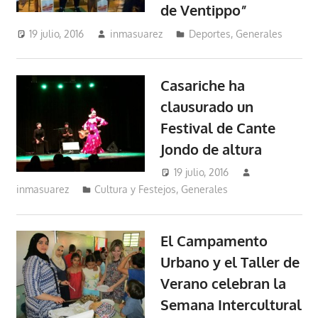
de Ventippo”
19 julio, 2016
inmasuarez
Deportes
,
Generales
Casariche ha
clausurado un
Festival de Cante
Jondo de altura
19 julio, 2016
inmasuarez
Cultura y Festejos
,
Generales
El Campamento
Urbano y el Taller de
Verano celebran la
Semana Intercultural