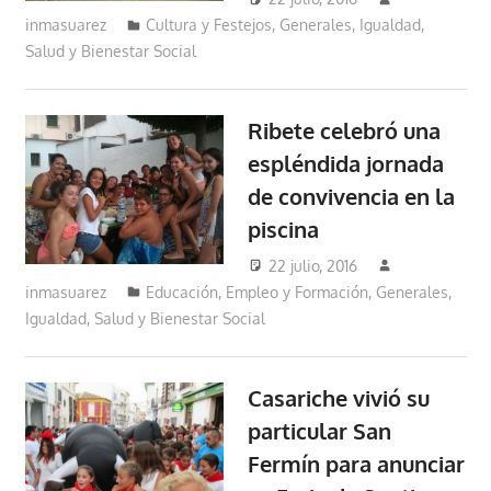
inmasuarez
Cultura y Festejos
,
Generales
,
Igualdad,
Salud y Bienestar Social
Ribete celebró una
espléndida jornada
de convivencia en la
piscina
22 julio, 2016
inmasuarez
Educación, Empleo y Formación
,
Generales
,
Igualdad, Salud y Bienestar Social
Casariche vivió su
particular San
Fermín para anunciar