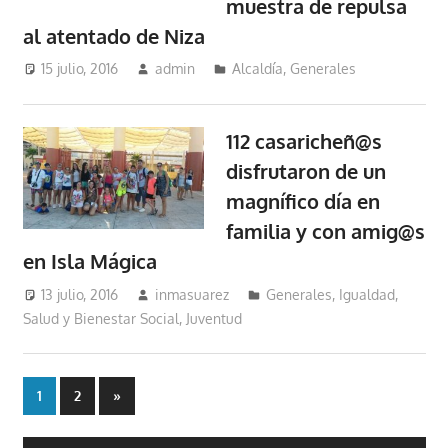
muestra de repulsa
al atentado de Niza
15 julio, 2016
admin
Alcaldía
,
Generales
112 casaricheñ@s
disfrutaron de un
magnífico día en
familia y con amig@s
en Isla Mágica
13 julio, 2016
inmasuarez
Generales
,
Igualdad,
Salud y Bienestar Social
,
Juventud
Paginación
Entradas
1
2
»
siguientes
de