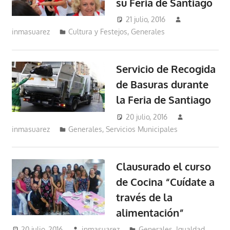
su Feria de Santiago
21 julio, 2016
inmasuarez
Cultura y Festejos
,
Generales
Servicio de Recogida
de Basuras durante
la Feria de Santiago
20 julio, 2016
inmasuarez
Generales
,
Servicios Municipales
Clausurado el curso
de Cocina “Cuídate a
través de la
alimentación”
20 julio, 2016
inmasuarez
Generales
,
Igualdad,