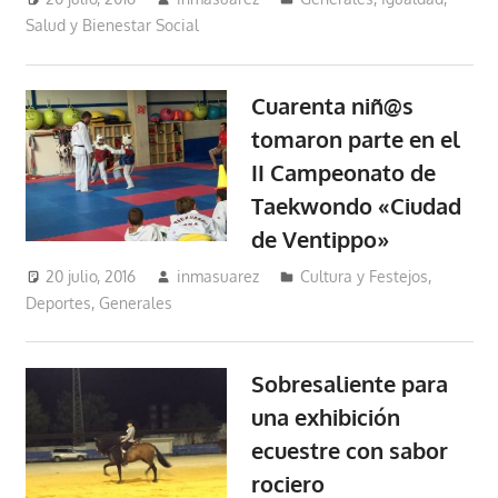
Salud y Bienestar Social
Cuarenta niñ@s
tomaron parte en el
II Campeonato de
Taekwondo «Ciudad
de Ventippo»
20 julio, 2016
inmasuarez
Cultura y Festejos
,
Deportes
,
Generales
Sobresaliente para
una exhibición
ecuestre con sabor
rociero