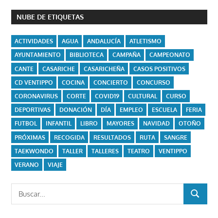
NUBE DE ETIQUETAS
ACTIVIDADES
AGUA
ANDALUCÍA
ATLETISMO
AYUNTAMIENTO
BIBLIOTECA
CAMPAÑA
CAMPEONATO
CANTE
CASARICHE
CASARICHEÑA
CASOS POSITIVOS
CD VENTIPPO
COCINA
CONCIERTO
CONCURSO
CORONAVIRUS
CORTE
COVID19
CULTURAL
CURSO
DEPORTIVAS
DONACIÓN
DÍA
EMPLEO
ESCUELA
FERIA
FUTBOL
INFANTIL
LIBRO
MAYORES
NAVIDAD
OTOÑO
PRÓXIMAS
RECOGIDA
RESULTADOS
RUTA
SANGRE
TAEKWONDO
TALLER
TALLERES
TEATRO
VENTIPPO
VERANO
VIAJE
Buscar:
BUSCAR