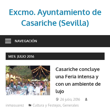
Saltar
al
Excmo. Ayuntamiento de
contenido
Casariche (Sevilla)
Web
oficial
NAVEGACIÓN
del
Ayuntamiento
MES:
JULIO 2016
de
Casariche
Casariche concluye
(Sevilla)
una Feria intensa y
con un ambiente de
lujo
26 julio, 2016
inmasuarez
Cultura y Festejos
,
Generales