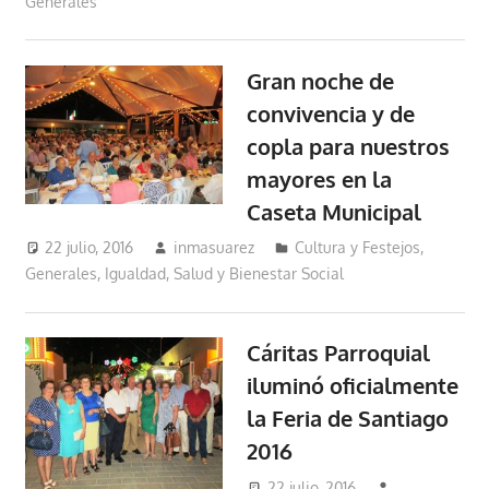
Generales
Gran noche de
convivencia y de
copla para nuestros
mayores en la
Caseta Municipal
22 julio, 2016
inmasuarez
Cultura y Festejos
,
Generales
,
Igualdad, Salud y Bienestar Social
Cáritas Parroquial
iluminó oficialmente
la Feria de Santiago
2016
22 julio, 2016