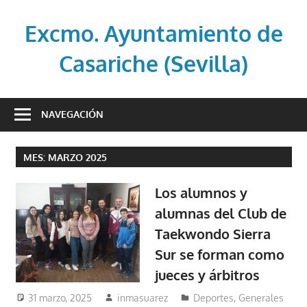
Saltar
al
Excmo. Ayuntamiento de
contenido
Casariche (Sevilla)
Web
oficial
NAVEGACIÓN
del
Ayuntamiento
MES:
MARZO 2025
de
Casariche
Los alumnos y
(Sevilla)
alumnas del Club de
Taekwondo Sierra
Sur se forman como
jueces y árbitros
31 marzo, 2025
inmasuarez
Deportes
,
Generales