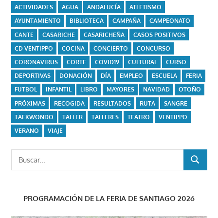
ACTIVIDADES
AGUA
ANDALUCÍA
ATLETISMO
AYUNTAMIENTO
BIBLIOTECA
CAMPAÑA
CAMPEONATO
CANTE
CASARICHE
CASARICHEÑA
CASOS POSITIVOS
CD VENTIPPO
COCINA
CONCIERTO
CONCURSO
CORONAVIRUS
CORTE
COVID19
CULTURAL
CURSO
DEPORTIVAS
DONACIÓN
DÍA
EMPLEO
ESCUELA
FERIA
FUTBOL
INFANTIL
LIBRO
MAYORES
NAVIDAD
OTOÑO
PRÓXIMAS
RECOGIDA
RESULTADOS
RUTA
SANGRE
TAEKWONDO
TALLER
TALLERES
TEATRO
VENTIPPO
VERANO
VIAJE
Buscar:
BUSCAR
PROGRAMACIÓN DE LA FERIA DE SANTIAGO 2026