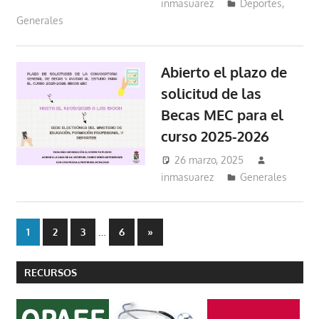
inmasuarez
Deportes
,
Generales
Abierto el plazo de
solicitud de las
Becas MEC para el
curso 2025-2026
26 marzo, 2025
inmasuarez
Generales
Paginación
…
Entradas
1
2
3
6
»
siguientes
de
RECURSOS
entradas