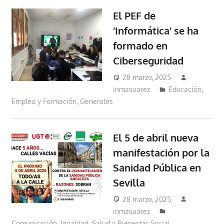
El PEF de
‘Informática’ se ha
formado en
Ciberseguridad
28 marzo, 2025
inmasuarez
Educación,
Empleo y Formación
,
Generales
El 5 de abril nueva
manifestación por la
Sanidad Pública en
Sevilla
28 marzo, 2025
inmasuarez
Comunicación
,
Igualdad, Salud y Bienestar Social