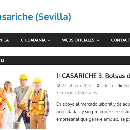
ariche (Sevilla)
NICA
CIUDADANÍA
WEBS OFICIALES
CONTAC
13
I+CASARICHE 3: Bolsas d
27 febrero, 2013
admin
Edu
Formación
,
Generales
En apoyo al mercado laboral y de aqu
necesitadas, y sin pretender ser susti
empresarial que genere empleo, se p