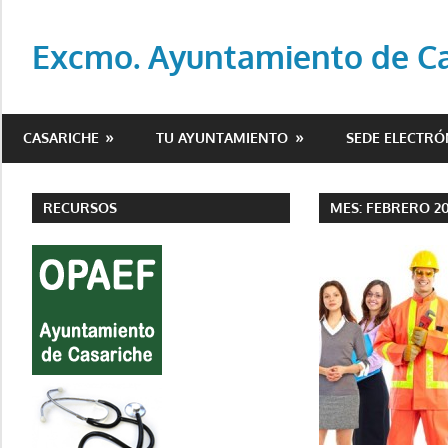
Saltar
al
Excmo. Ayuntamiento de Cas
contenido
Web
oficial
CASARICHE
TU AYUNTAMIENTO
SEDE ELECTRÓ
del
Ayuntamiento
de
RECURSOS
MES:
FEBRERO 20
Casariche
(Sevilla)